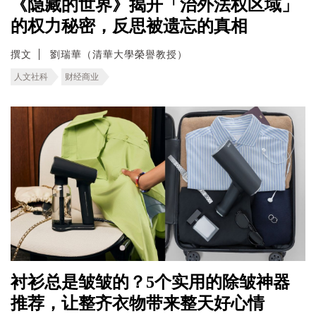
《隐藏的世界》揭开「治外法权区域」
的权力秘密，反思被遗忘的真相
撰文
劉瑞華（清華大學榮譽教授）
人文社科
财经商业
衬衫总是皱皱的？5个实用的除皱神器
推荐，让整齐衣物带来整天好心情