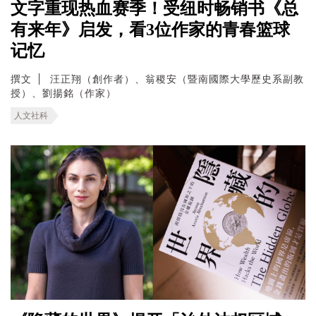
文字重现热血赛季！受纽时畅销书《总
有来年》启发，看3位作家的青春篮球
记忆
撰文
汪正翔（創作者）、翁稷安（暨南國際大學歷史系副教
授）、劉揚銘（作家）
人文社科