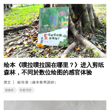
绘本《噗拉噗拉国在哪里？》进入剪纸
森林，不同於数位绘图的感官体验
撰文
歐玲瀞（繪本教學講師）
迷繪本
作家书评