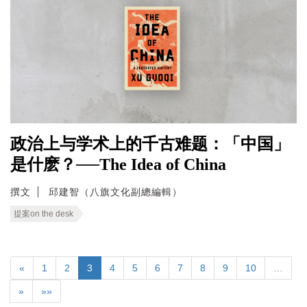
政治上与学术上的千古难题：「中国」
是什麽？──The Idea of China
撰文
邱建智（八旗文化副總編輯）
提案on the desk
«
1
2
3
4
5
6
7
8
9
10
…
»
»»