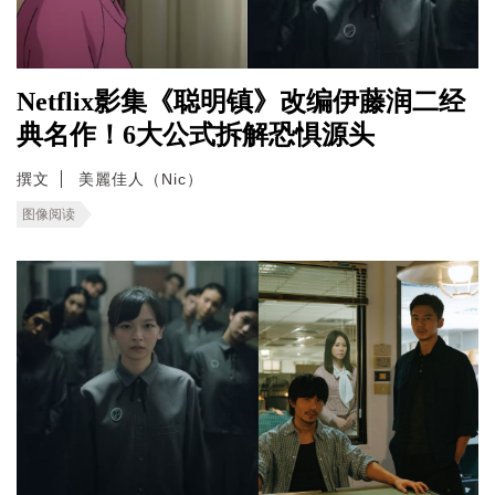
Netflix影集《聪明镇》改编伊藤润二经
典名作！6大公式拆解恐惧源头
撰文
美麗佳人（Nic）
图像阅读