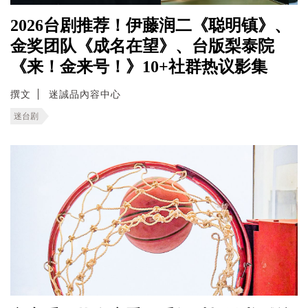
2026台剧推荐！伊藤润二《聪明镇》、
金奖团队《成名在望》、台版梨泰院
《来！金来号！》10+社群热议影集
撰文
迷誠品內容中心
迷台剧