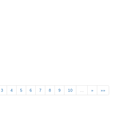
》
3
4
5
6
7
8
9
10
…
»
»»