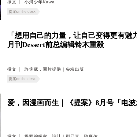
撰文
小河少年Kawa
提案on the desk
「想用自己的力量，让自己变得更有魅力
月刊Dessert前总编辑铃木重毅
撰文
許俐葳．圖片提供｜尖端出版
提案on the desk
爱，因漫画而生｜《提案》8月号「电
撰文
提案編輯室．設計｜劉乃嘉．陳庭佑