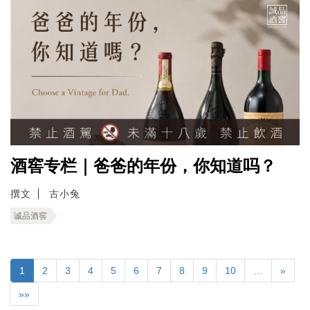
酒窖专栏｜爸爸的年份，你知道吗？
撰文
古小兔
诚品酒窖
1
2
3
4
5
6
7
8
9
10
…
»
»»