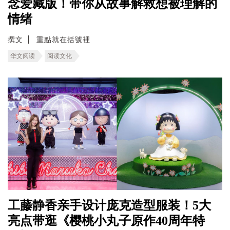
念爱藏版！带你从故事解救想被理解的
情绪
撰文
重點就在括號裡
华文阅读
阅读文化
工藤静香亲手设计庞克造型服装！5大
亮点带逛《樱桃小丸子原作40周年特