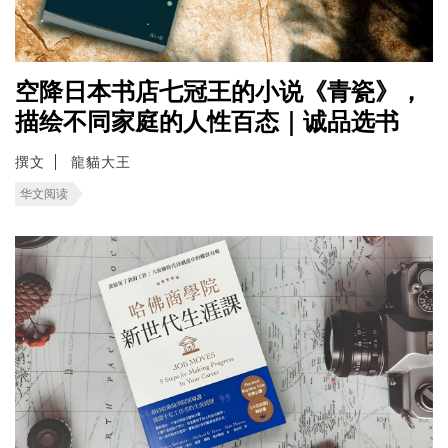
空降日本书店七冠王的小说《青瓷》，
描绘不同家庭的人性百态｜诚品选书
撰文
龍貓大王
华文阅读