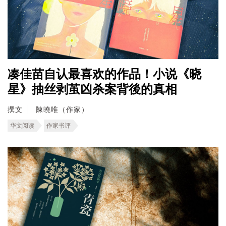
凑佳苗自认最喜欢的作品！小说《晓
星》抽丝剥茧凶杀案背後的真相
撰文
陳曉唯（作家）
华文阅读
作家书评