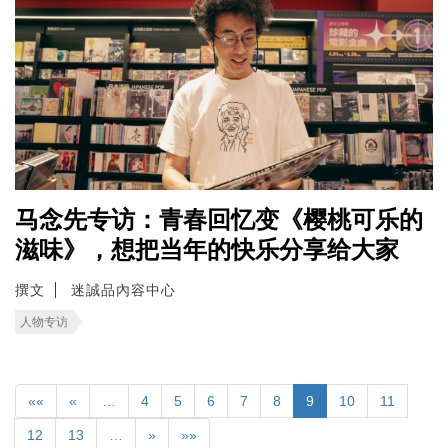
马念先专访：青春回忆变《樱桃可乐的
滋味》，想把当年的快乐分享给大家
撰文
迷誠品內容中心
人物专访
««
«
…
4
5
6
7
8
9
10
11
12
13
…
»
»»