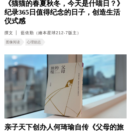
《猫猫的春夏秋冬，今天是什喵日？》
纪录365日值得纪念的日子，创造生活
仪式感
撰文
藍依勤（繪本星球212-7版主）
图像阅读
心理励志
亲子天下创办人何琦瑜自传《父母的旅