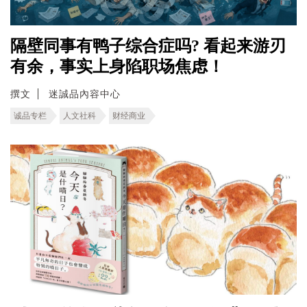
隔壁同事有鸭子综合症吗? 看起来游刃
有余，事实上身陷职场焦虑！
撰文
迷誠品內容中心
诚品专栏
人文社科
财经商业