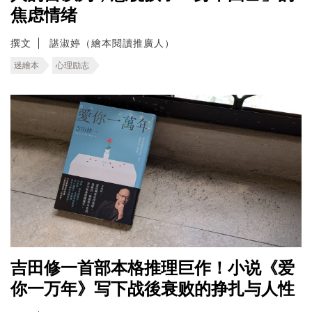
焦虑情绪
撰文
諶淑婷（繪本閱讀推廣人）
迷繪本
心理励志
吉田修一首部本格推理巨作！小说《爱
你一万年》写下战後衰败的挣扎与人性