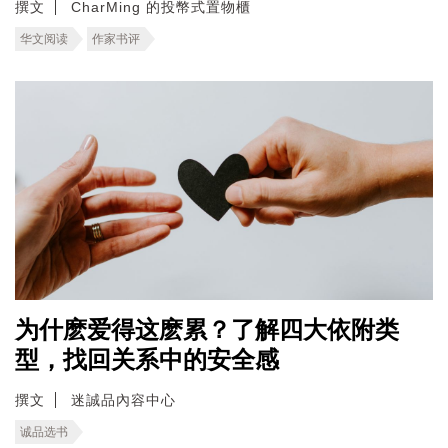
撰文
CharMing 的投幣式置物櫃
华文阅读
作家书评
为什麽爱得这麽累？了解四大依附类
型，找回关系中的安全感
撰文
迷誠品內容中心
诚品选书