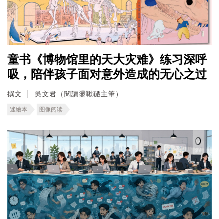
童书《博物馆里的天大灾难》练习深呼
吸，陪伴孩子面对意外造成的无心之过
撰文
吳文君（閱讀盪鞦韆主筆）
迷繪本
图像阅读