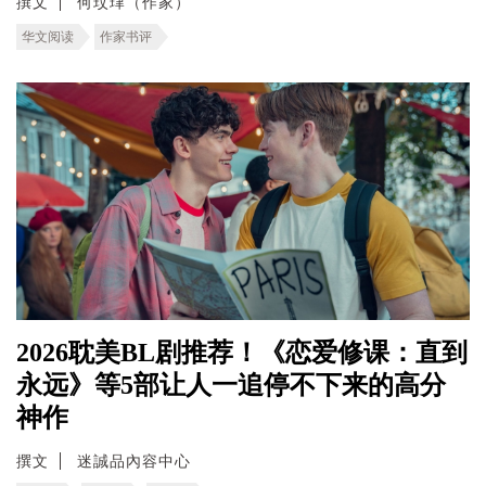
撰文
何玟珒（作家）
华文阅读
作家书评
2026耽美BL剧推荐！《恋爱修课：直到
永远》等5部让人一追停不下来的高分
神作
撰文
迷誠品內容中心