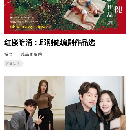
红楼暗涌：邱刚健编剧作品选
撰文
誠品電影院
艺文活动