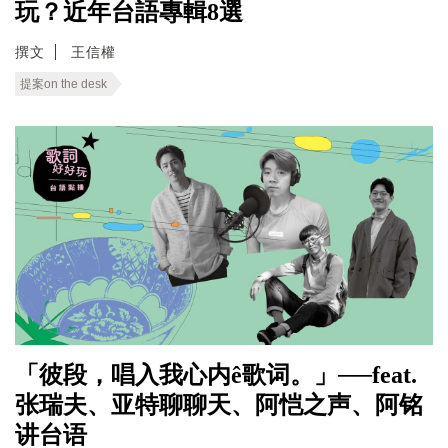
玩？近年台語專輯8選
撰文
王信權
提案on the desk
「彼段，唱入我心内ê歌词。」──feat.
张瑞夫、亚特聊聊天、阿恺之声、阿铭
讲台语