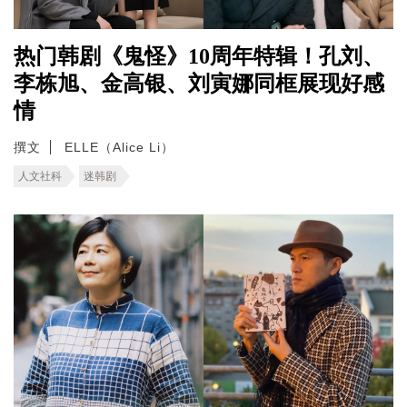
热门韩剧《鬼怪》10周年特辑！孔刘、
李栋旭、金高银、刘寅娜同框展现好感
情
撰文
ELLE（Alice Li）
人文社科
迷韩剧