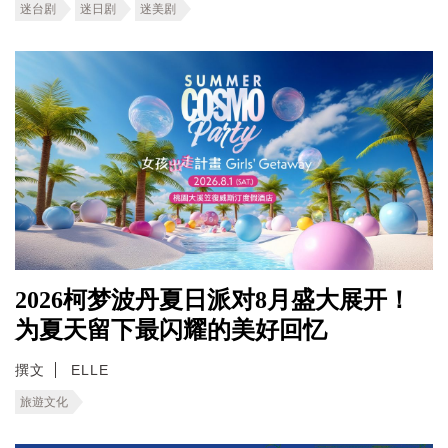
迷台剧
迷日剧
迷美剧
2026柯梦波丹夏日派对8月盛大展开！
为夏天留下最闪耀的美好回忆
撰文
ELLE
旅遊文化