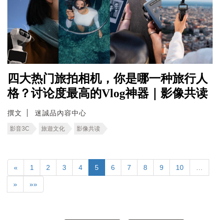
四大热门旅拍相机，你是哪一种旅行人
格？讨论度最高的Vlog神器｜影像共读
撰文
迷誠品內容中心
影音3C
旅遊文化
影像共读
«
1
2
3
4
5
6
7
8
9
10
…
»
»»