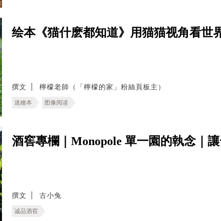
绘本《猫什麽都知道》用猫猫视角看世
撰文
檸檬老師（「檸檬的家」粉絲頁板主）
迷繪本
图像阅读
酒窖專欄｜Monopole 單一園的執念
撰文
古小兔
诚品酒窖