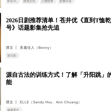
影音3C
旅遊文化
人物故事
影像共读
2026日剧推荐清单！苍井优《直到T
号》话题影集抢先追
撰文
美麗佳人（Benny）
迷日剧
源自古法的训练方式！了解「升阳跳」
能
撰文
ELLE（Sandy Hsu、Ann Chuang）
健康养生