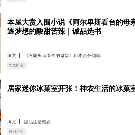
本屋大赏入围小说《阿尔卑斯看台的母
逐梦想的酸甜苦辣｜诚品选书
撰文
《阿爾卑斯看臺的母親》日本責任編輯
华文阅读
居家迷你冰菓室开张！神农生活的冰菓
撰文
誠品生活南西
特别企画