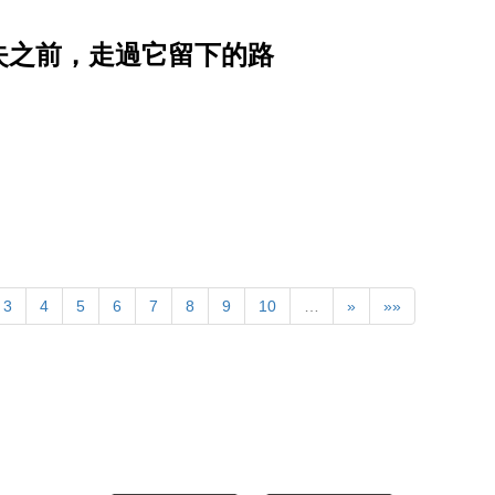
消失之前，走過它留下的路
3
4
5
6
7
8
9
10
…
»
»»