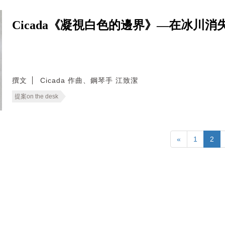
Cicada《凝視白色的邊界》—在冰川
撰文
Cicada 作曲、鋼琴手 江致潔
提案on the desk
«
1
2