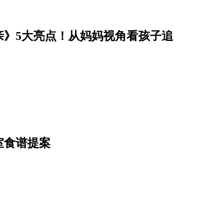
亲》5大亮点！从妈妈视角看孩子追
室食谱提案