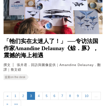
「牠们实在太迷人了！」 ──专访法国
作家Amandine Delaunay《鲸．豚》，
震撼的海上相遇
撰文
張卉君．回訪與圖像提供｜Amandine Delaunay．翻
譯｜詹文碩
提案on the desk
«
1
2
3
4
5
6
7
8
9
10
…
»
»»