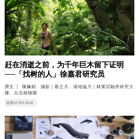
赶在消逝之前，为千年巨木留下证明
──「找树的人」徐嘉君研究员
撰文
陳姵穎．攝影｜蔡之凡．場地協力｜林業試驗所研究大
樓、台北植物園
提案on the desk