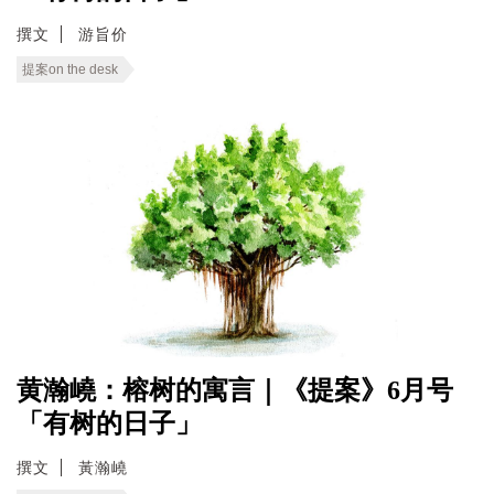
撰文
游旨价
提案on the desk
黄瀚嶢：榕树的寓言｜《提案》6月号
「有树的日子」
撰文
黃瀚嶢