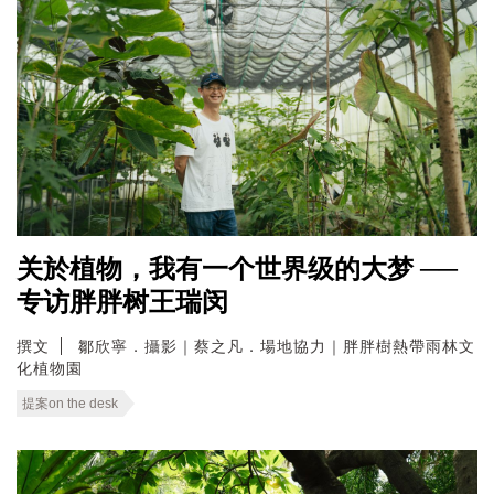
关於植物，我有一个世界级的大梦 ──
专访胖胖树王瑞闵
撰文
鄒欣寧．攝影｜蔡之凡．場地協力｜胖胖樹熱帶雨林文
化植物園
提案on the desk