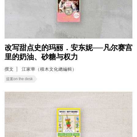
改写甜点史的玛丽．安东妮──凡尔赛宫
里的奶油、砂糖与权力
撰文
江家華（積木文化總編輯）
提案on the desk