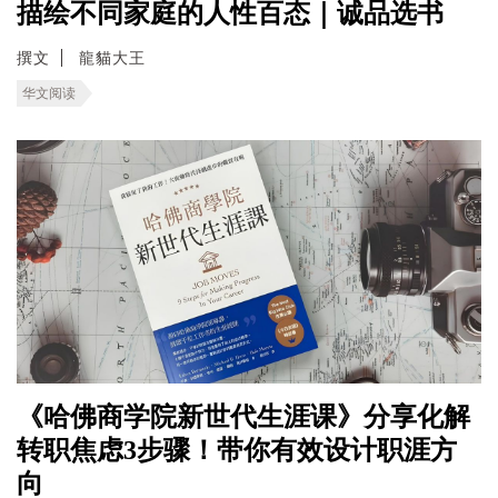
描绘不同家庭的人性百态｜诚品选书
撰文
龍貓大王
华文阅读
《哈佛商学院新世代生涯课》分享化解
转职焦虑3步骤！带你有效设计职涯方
向