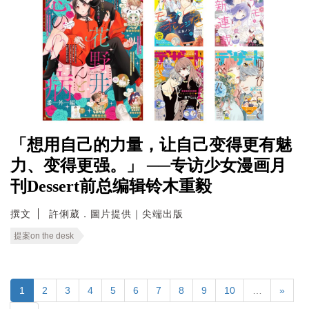
「想用自己的力量，让自己变得更有魅
力、变得更强。」 ──专访少女漫画月
刊Dessert前总编辑铃木重毅
撰文
許俐葳．圖片提供｜尖端出版
提案on the desk
1
2
3
4
5
6
7
8
9
10
…
»