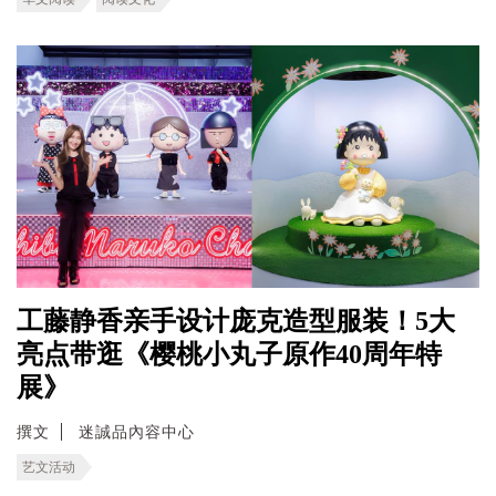
工藤静香亲手设计庞克造型服装！5大
亮点带逛《樱桃小丸子原作40周年特
展》
撰文
迷誠品內容中心
艺文活动