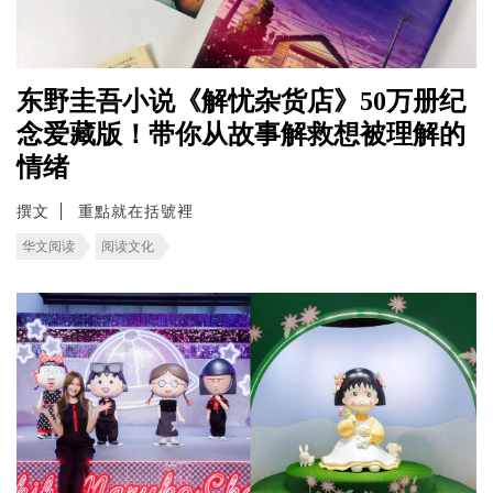
东野圭吾小说《解忧杂货店》50万册纪
念爱藏版！带你从故事解救想被理解的
情绪
撰文
重點就在括號裡
华文阅读
阅读文化