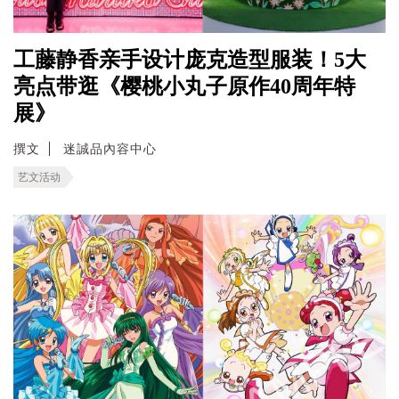
工藤静香亲手设计庞克造型服装！5大
亮点带逛《樱桃小丸子原作40周年特
展》
撰文
迷誠品內容中心
艺文活动