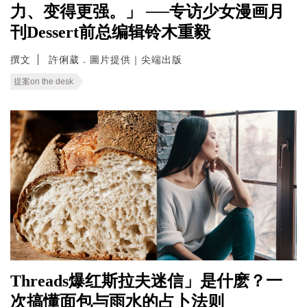
力、变得更强。」 ──专访少女漫画月
刊Dessert前总编辑铃木重毅
撰文
許俐葳．圖片提供｜尖端出版
提案on the desk
Threads爆红斯拉夫迷信」是什麽？一
次搞懂面包与雨水的占卜法则