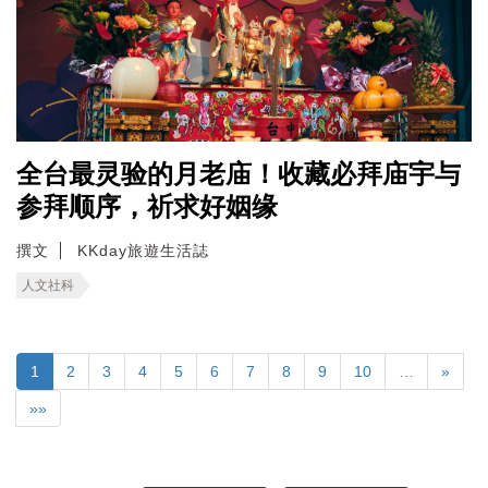
全台最灵验的月老庙！收藏必拜庙宇与
参拜顺序，祈求好姻缘
撰文
KKday旅遊生活誌
人文社科
1
2
3
4
5
6
7
8
9
10
…
»
»»