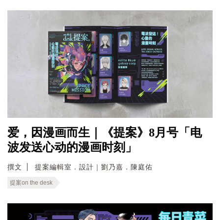
爱，因漫画而生｜《提案》8月号「电
波发送心动的漫画时刻」
撰文
提案編輯室．設計｜劉乃嘉．陳庭佑
提案on the desk