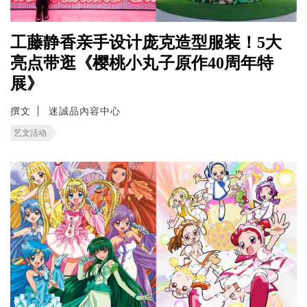
工藤静香亲手设计庞克造型服装！5大
亮点带逛《樱桃小丸子原作40周年特
展》
撰文
迷誠品內容中心
艺文活动