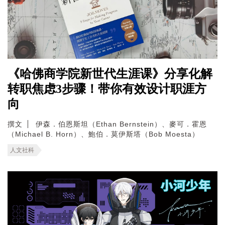
《哈佛商学院新世代生涯课》分享化解
转职焦虑3步骤！带你有效设计职涯方
向
撰文
伊森．伯恩斯坦（Ethan Bernstein）、麥可．霍恩
（Michael B. Horn）、鮑伯．莫伊斯塔（Bob Moesta）
人文社科