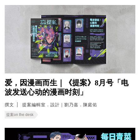
爱，因漫画而生｜《提案》8月号「电
波发送心动的漫画时刻」
撰文
提案編輯室．設計｜劉乃嘉．陳庭佑
提案on the desk