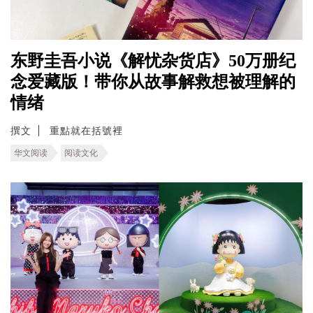
东野圭吾小说《解忧杂货店》50万册纪
念爱藏版！带你从故事解救想被理解的
情绪
撰文
重點就在括號裡
华文阅读
阅读文化