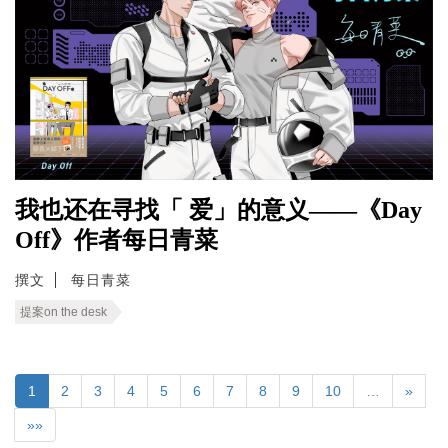
我也还在寻找「 爱」的意义——《Day
Off》作者每日青菜
撰文
每日青菜
提案on the desk
1
2
3
4
5
6
7
8
9
10
…
»
»»