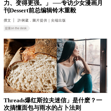
力、变得更强。」 ──专访少女漫画月
刊Dessert前总编辑铃木重毅
撰文
許俐葳．圖片提供｜尖端出版
提案on the desk
Threads爆红斯拉夫迷信」是什麽？一
次搞懂面包与雨水的占卜法则