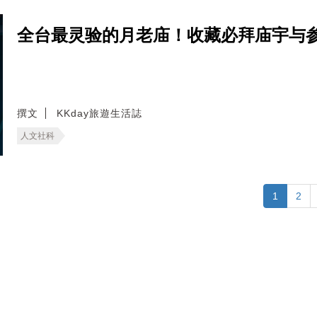
全台最灵验的月老庙！收藏必拜庙宇与
撰文
KKday旅遊生活誌
人文社科
1
2