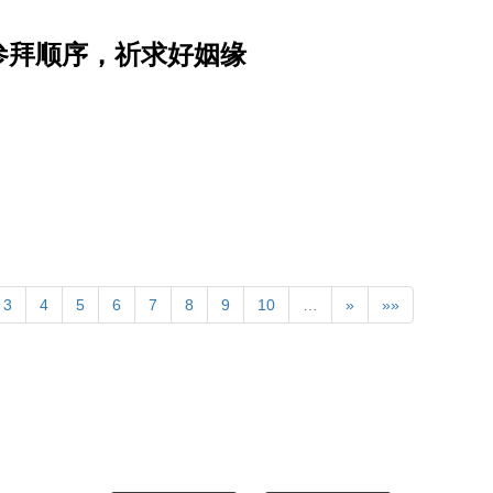
参拜顺序，祈求好姻缘
3
4
5
6
7
8
9
10
…
»
»»