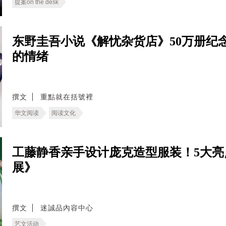
提案on the desk
东野圭吾小说《解忧杂货店》50万册纪
的情绪
撰文
重點就在括號裡
华文阅读
阅读文化
工藤静香亲手设计庞克造型服装！5大亮
展》
撰文
迷誠品內容中心
艺文活动