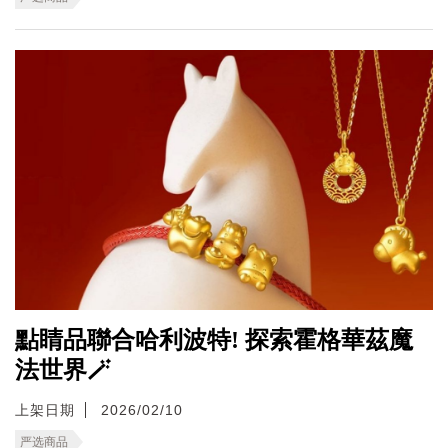
點睛品聯合哈利波特! 探索霍格華茲魔
法世界🪄
上架日期
2026/02/10
严选商品