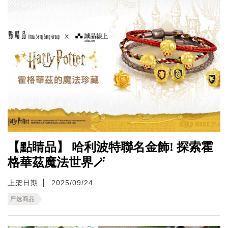
【點睛品】 哈利波特聯名金飾! 探索霍
格華茲魔法世界🪄
上架日期
2025/09/24
严选商品