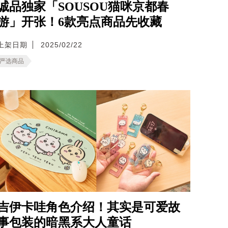
诚品独家「SOUSOU猫咪京都春
游」开张！6款亮点商品先收藏
上架日期
2025/02/22
严选商品
吉伊卡哇角色介绍！其实是可爱故
事包装的暗黑系大人童话