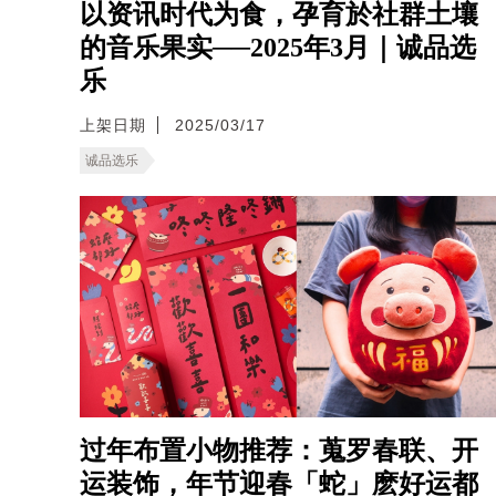
以资讯时代为食，孕育於社群土壤
的音乐果实──2025年3月｜诚品选
乐
上架日期
2025/03/17
诚品选乐
过年布置小物推荐：蒐罗春联、开
运装饰，年节迎春「蛇」麽好运都