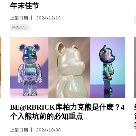
年末佳节
上架日期
2024/12/16
严选商品
BE@RBRICK库柏力克熊是什麽？4
个入熊坑前的必知重点
上架日期
2024/10/30