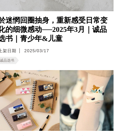
於迷惘回圈抽身，重新感受日常变
化的细微感动──2025年3月｜诚品
选书｜青少年&儿童
上架日期
2025/03/17
诚品选书