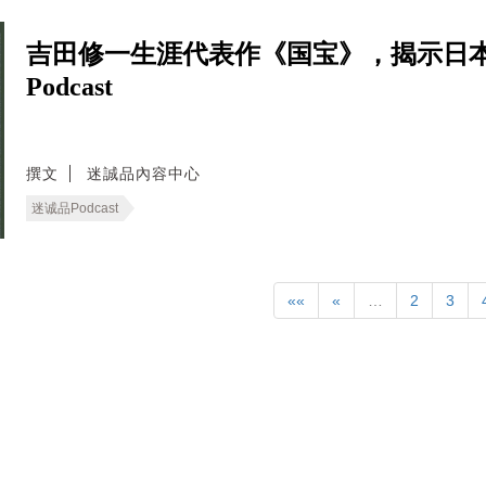
吉田修一生涯代表作《国宝》，揭示日
Podcast
撰文
迷誠品內容中心
迷诚品Podcast
««
«
…
2
3