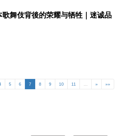
本歌舞伎背後的荣耀与牺牲｜迷诚品
4
5
6
7
8
9
10
11
…
»
»»