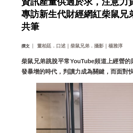
資訊產量供過於求，注意力
專訪新生代財經網紅柴鼠兄弟
共筆
董柏廷．口述｜柴鼠兄弟．攝影｜楊雅淳
撰文
柴鼠兄弟跳脫平常YouTube頻道上經營
發暴增的時代，判讀力成為關鍵，而面對