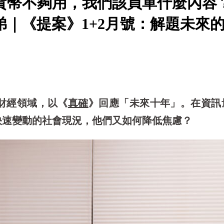
貨幣不夠用，我們該買單什麼內容？
｜《提案》1+2月號：解題未來
的財經領域，以《
真確
》回應「未來十年」。在資訊
快速變動的社會現況，他們又如何降低焦慮？