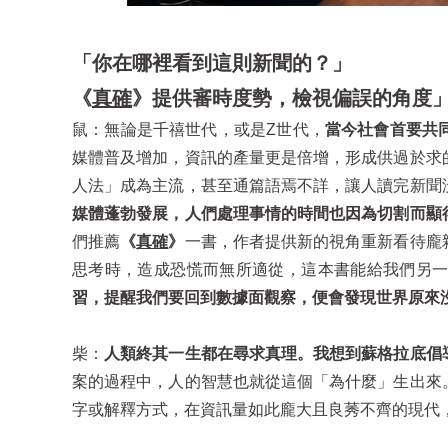
「你在哪裡看到這則新聞的？」
《
真確
》提供審時度勢，檢視偏誤的角度
鼠：無論是千禧世代，或是Z世代，
當今社會首要共
媒體普及增加，資訊的產量更是倍增，形成供過於求
人法」成為主流，甚至通篇語焉不詳，讓人讀完新聞
媒體蓬勃發展，人們處理事情的時間也因為切割而顯
們推薦
《
真確
》
一書，作者提供新的視角重新看待龐
思考時，造成恐慌而無所適從，這本書能給我們另
習，提醒我們要回到數據面觀察，便會發現世界原來
柴：
人類終其一生都在尋求真理。我想到蘇格拉底倡
案的過程中，人的智慧也就從這個「為什麼」生出來
字或解釋方式，在資訊量如此龐大且良莠不齊的現代