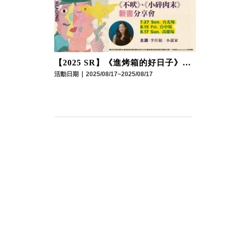
【2025 SR】《進烤箱的好日子》暨
《不吠》《小碎肉末》新書分享會
活動日期
∣
2025/08/17~2025/08/17
｜小說家 李佳穎｜高雄場