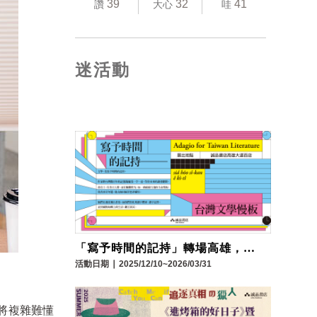
39
32
41
讚
大心
哇
迷活動
「寫予時間的記持」轉場高雄，一
趟穿越台灣風土的文學慢板！
活動日期
∣
2025/12/10~2026/03/31
，將複雜難懂