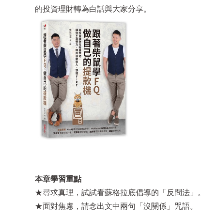
的投資理財轉為白話與大家分享。
本章學習重點
★尋求真理，試試看蘇格拉底倡導的「反問法」。
★面對焦慮，請念出文中兩句「沒關係」咒語。