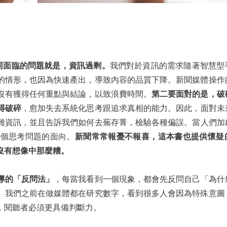
」
同面臨的問題就是，資訊過剩。
我們對於資訊的需求隨著智慧型
的情形，也因為快速產出，導致內容的品質下降。新聞媒體操作
沒有獲得任何重點與結論，以致浪費時間。
第二要面對的是，破
得破碎
，愈加失去系統化思考跟追求真相的能力。因此，面對未
雜資訊，並且告訴我們如何去蕪存菁，檢驗各種偏誤。當人們加
一個思考問題的面向。
新聞常常報憂不報喜，這本書也提供懷疑
沒有想像中那麼糟。
導的「反問法」
，每當我看到一個現象，都會先反問自己「為什
。我們之前在做媒體都在研究數字，看到很多人會因為特殊意圖
，閱聽者必須更具備判斷力。