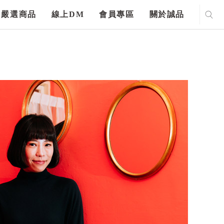
嚴選商品
線上DM
會員專區
關於誠品