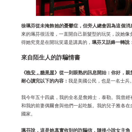
徐珮芬從未掩飾她的憂鬱症，但旁人總會因為這個消
來的珮芬很活潑，一直開自己新髮型的玩笑，說她像
得她究竟是在開玩笑還是講真的，
珮芬又話鋒一轉說
來自陌生人的詐騙情書
《
晚安，糖果屋
》
從一則眼熟的訊息開始：你好，親
耐心讀完以下的內容：
我是美國公民，也是一名士兵
我今年五十四歲，我的全名是詹姆士．泰勒。我曾經
和我的前妻偶爾會與他們一起吃飯。我的兒子雅各在
國家。
珮芬說，這是她真實收到的詐騙信，隨後小說女主角