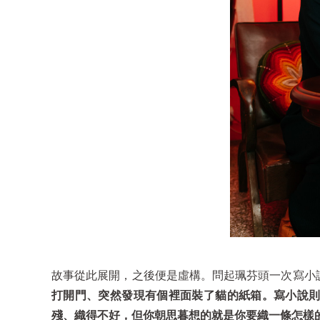
故事從此展開，之後便是虛構。問起珮芬頭一次寫小
打開門、突然發現有個裡面裝了貓的紙箱。寫小說
殘、織得不好，但你朝思暮想的就是你要織一條怎樣