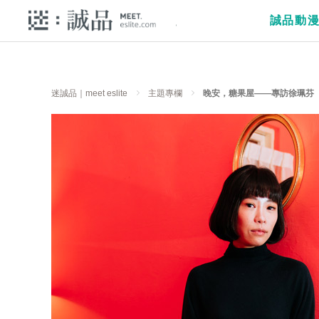
誠品動
迷誠品｜meet eslite
主題專欄
晚安，糖果屋——專訪徐珮芬