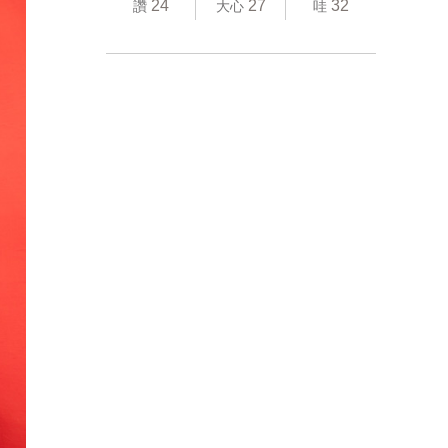
24
27
32
讚
大心
哇