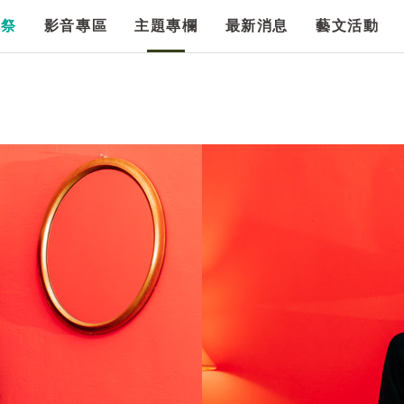
漫祭
影音專區
主題專欄
最新消息
藝文活動