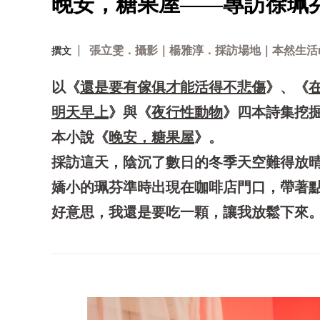
晚安，糖果屋——專訪徐珮
張立雯．攝影｜楊雅淳．採訪場地｜本然生活nisar
撰文
以
《
還是要有傢俱才能活得不悲傷
》
、
《
明天早上
》
與
《
夜行性動物
》
四本詩集挖
本小說
《
晚安，糖果屋
》
。
採訪這天，陰沉了數日的冬季天空難得放
嬌小的珮芬準時出現在咖啡店門口，帶著
好意思，我還是要吃一顆，讓我放鬆下來