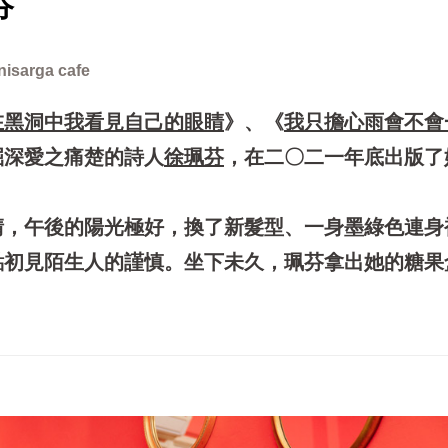
芬
ga cafe
在黑洞中我看見自己的眼睛
》
、
《
我只擔心雨會不會
掘深愛之痛楚的詩人
徐珮芬
，在二〇二一年底出版了
晴，午後的陽光極好，換了新髮型、一身墨綠色連身
點初見陌生人的謹慎。坐下未久，珮芬拿出她的糖果
。