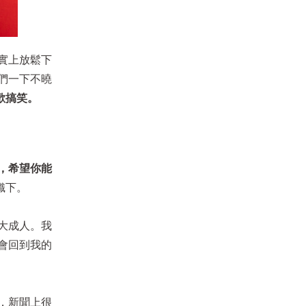
實上放鬆下
們一下不曉
歡搞笑。
，希望你能
織下。
大成人。我
會回到我的
，新聞上很