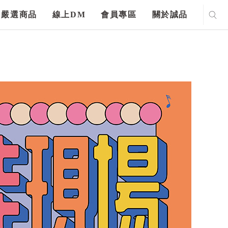
嚴選商品
線上DM
會員專區
關於誠品