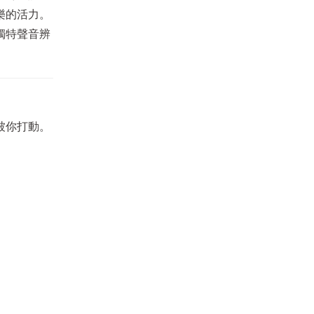
樂的活力。
獨特聲音辨
被你打動。