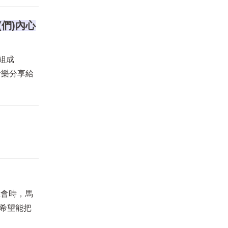
們)內心
組成
音樂分享給
機會時，馬
們希望能把