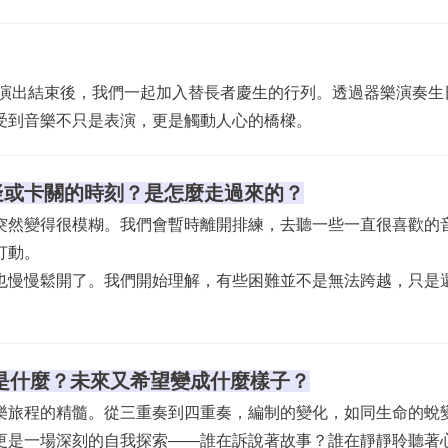
式演出結束後，我們一起加入替長者慶生的行列。透過器樂演奏生
受到音樂不只是表演，更是觸動人心的橋樑。
懷疑或卡關的時刻？是怎麼走過來的？
突然變得很模糊。我們會暫時離開排練，去聽一些一直很喜歡的
打動。
也慢慢鬆開了。我們開始理解，有些困難並不是無法跨越，只是
會是什麼？未來又希望變成什麼樣子？
樂旅程的精髓。從三重奏到四重奏，編制的變化，如同生命的蛻
更是一場深刻的自我探索——誰在訴說著故事？誰在靜靜聆聽著