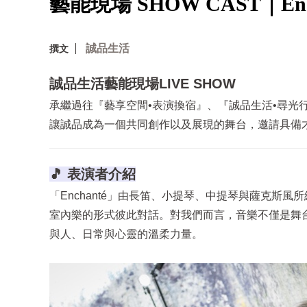
藝能現場 SHOW CAST｜Ench
誠品生活
撰文
誠品生活藝能現場LIVE SHOW
承繼過往『藝享空間•表演換宿』、『誠品生活•尋光
讓誠品成為一個共同創作以及展現的舞台，邀請具備
🎵 表演者介紹
「Enchanté」由長笛、小提琴、中提琴與薩克斯
室內樂的形式彼此對話。對我們而言，音樂不僅是舞
與人、日常與心靈的溫柔力量。