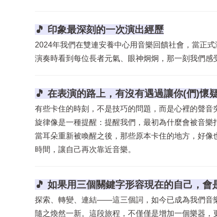
🎵 印象最深刻的一次演出經歷
2024年我們在雙連安養中心用音樂回饋社會，當正
演奏時看到每位長者元氣、眼神炯炯，那一刻我們感
🎵 在表演的路上，有沒有遇過讓你(們)
有些卡住的時刻，不是技巧的問題，而是心裡的聲音
旋律像是一種提醒：提醒我們，最初為什麼會被音樂
當耳朵重新被喚醒之後，那些原本卡住的地方，好像
時間，讓自己再次靠近音樂。
🎵 如果用三個關鍵字形容現在的自己，
探索、轉變、連結——這三個詞，如今已成為我們音
隨之煥然一新。這段旅程，不僅僅是增加一個樂器，