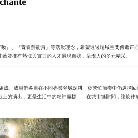
anté
行動』、『青春藝能賞』等活動理念，希望透過場域空間傳遞正
才藝並擁有熱忱與實力的人才展現自我，呈現人的多元精采。
風所組成。成員們各自在不同專業領域深耕，於繁忙節奏中仍選擇
台上的演出，更是生活中的精神座標——在城市縫隙間，讓旋律