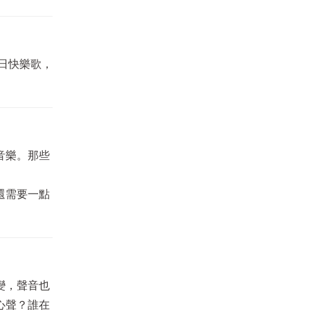
日快樂歌，
音樂。那些
還需要一點
變，聲音也
心聲？誰在