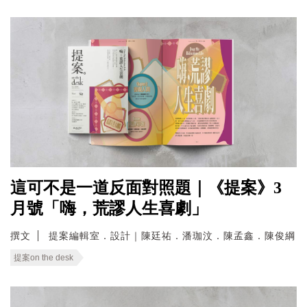
這可不是一道反面對照題｜《提案》3
月號「嗨，荒謬人生喜劇」
撰文
提案編輯室．設計｜陳廷祐．潘珈汶．陳孟鑫．陳俊綱
提案on the desk