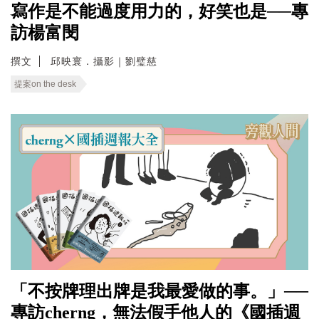
寫作是不能過度用力的，好笑也是──專
訪楊富閔
撰文
邱映寰．攝影｜劉璧慈
提案on the desk
「不按牌理出牌是我最愛做的事。」──
專訪cherng，無法假手他人的《國插週