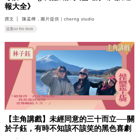
報大全》
撰文
陳孟樺．圖片提供｜cherng studio
提案on the desk
【主角講戲】未經同意的三十而立──關
於子鈺，有時不知該不該笑的黑色喜劇