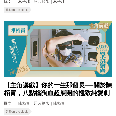
撰文
林子鈺．照片提供｜林子鈺
提案on the desk
【主角講戲】你的一生那個長──關於陳
栢青，八點檔狗血超展開的極致純愛劇
撰文
陳栢青．照片提供｜陳栢青
提案on the desk