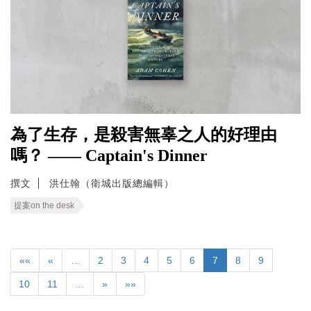
為了生存，是殺害無辜之人的好理由
嗎？ —— Captain's Dinner
撰文
洪仕翰（衛城出版總編輯）
提案on the desk
««
«
…
2
3
4
5
6
7
8
9
10
11
…
»
»»