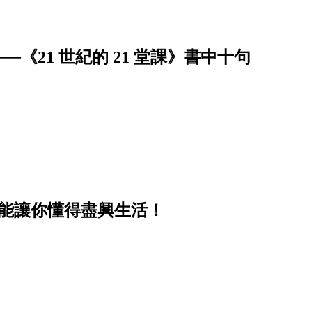
《21 世紀的 21 堂課》書中十句
卻能讓你懂得盡興生活！