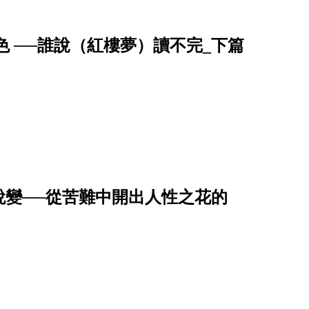
 ──誰說（紅樓夢）讀不完_下篇
蛻變──從苦難中開出人性之花的