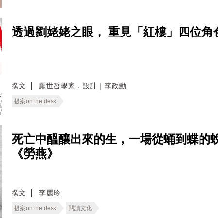
透過劉姥姥之眼， 重見「紅樓」四位角色
撰文
厭世哲學家．設計｜李政勳
提案on the desk
死亡中醞釀出來的生，一場從蛹到蝶的
《勞燕》
撰文
李麗玲
提案on the desk
閱讀文化