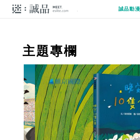
誠品動
主題專欄