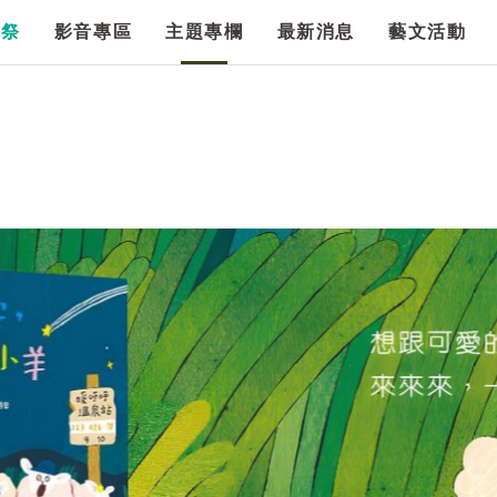
漫祭
影音專區
主題專欄
最新消息
藝文活動