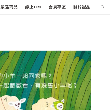
嚴選商品
線上DM
會員專區
關於誠品