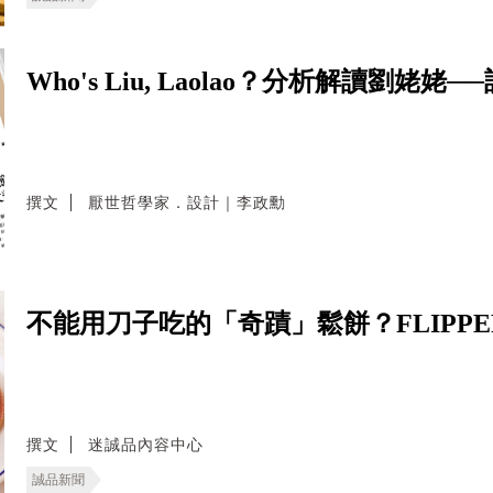
Who's Liu, Laolao？分析解讀劉
撰文
厭世哲學家．設計｜李政勳
不能用刀子吃的「奇蹟」鬆餅？FLIPPE
撰文
迷誠品內容中心
誠品新聞