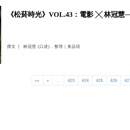
《松菸時光》VOL.43：電影 ╳ 林冠慧
撰文
林冠慧 (口述)．整理｜黃品瑄
««
«
…
423
424
425
426
42