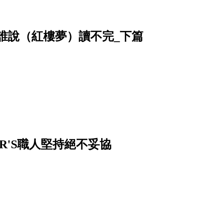
姥姥──誰說（紅樓夢）讀不完_下篇
R'S職人堅持絕不妥協