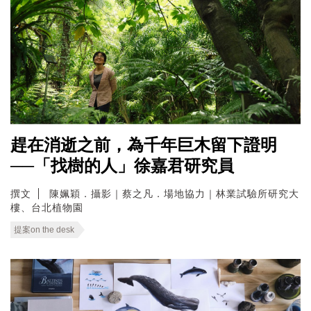
趕在消逝之前，為千年巨木留下證明
──「找樹的人」徐嘉君研究員
撰文
陳姵穎．攝影｜蔡之凡．場地協力｜林業試驗所研究大
樓、台北植物園
提案on the desk