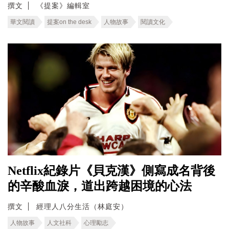
撰文
《提案》編輯室
華文閱讀
提案on the desk
人物故事
閱讀文化
Netflix紀錄片《貝克漢》側寫成名背後
的辛酸血淚，道出跨越困境的心法
撰文
經理人八分生活（林庭安）
人物故事
人文社科
心理勵志