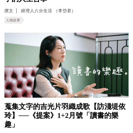
撰文
經理人八分生活 （李岱君）
人物故事
蒐集文字的吉光片羽織成歌【訪淺堤依
玲】──《提案》1+2月號「讀書的樂
趣」