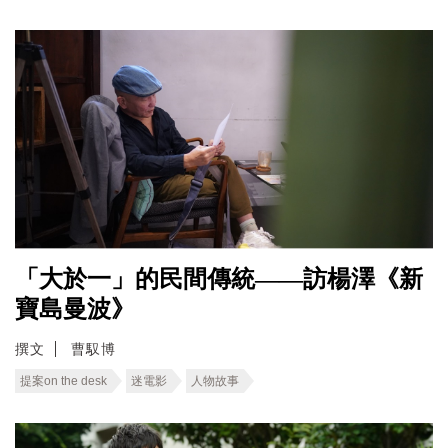
「大於一」的民間傳統——訪楊澤《新
寶島曼波》
撰文
曹馭博
提案on the desk
迷電影
人物故事