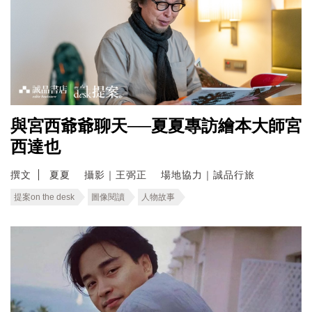
與宮西爺爺聊天──夏夏專訪繪本大師宮
西達也
撰文
夏夏 攝影｜王弼正 場地協力｜誠品行旅
提案on the desk
圖像閱讀
人物故事