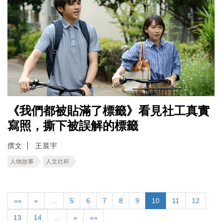
《我們都被貼滿了標籤》看見社工真實
寫照，撕下被誤解的標籤
撰文
王晨宇
人物故事
人文社科
««
«
…
5
6
7
8
9
10
11
12
13
14
…
»
»»