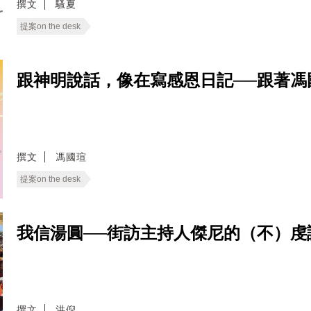
撰文
騷夏
提案on the desk
跟神明說話，像在寫感恩日記──跟著馮
撰文
馮國瑄
提案on the desk
我信湯圓──街訪主持人傑尼的（不）虔
撰文
洪倪