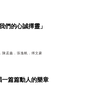
我們的心誠擇靈」
柔雅．陳孟鑫．張逸帆．傅文豪
唱一篇篇動人的樂章