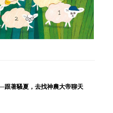
──跟著騷夏，去找神農大帝聊天