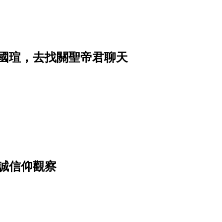
國瑄，去找關聖帝君聊天
誠信仰觀察