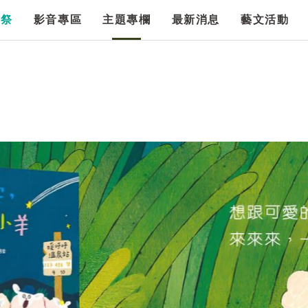
漫祭
影音專區
主題專欄
最新消息
藝文活動