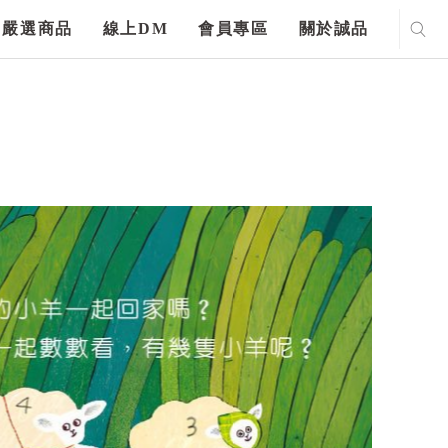
嚴選商品
線上DM
會員專區
關於誠品