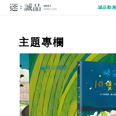
誠品動
主題專欄