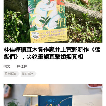
林佳樺讀直木賞作家井上荒野新作《猛
獸們》，尖銳筆觸直擊婚姻真相
撰文
林佳樺
華文閱讀
作家書評