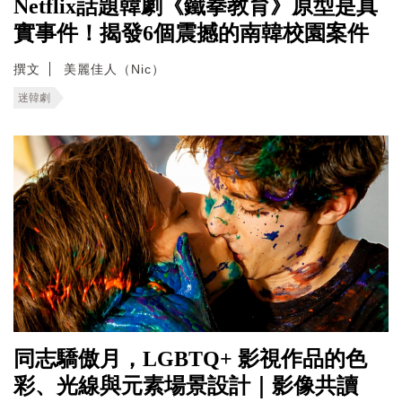
Netflix話題韓劇《鐵拳教育》原型是真
實事件！揭發6個震撼的南韓校園案件
撰文
美麗佳人（Nic）
迷韓劇
同志驕傲月，LGBTQ+ 影視作品的色
彩、光線與元素場景設計｜影像共讀