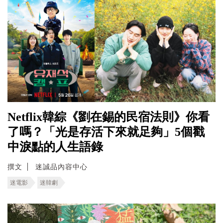
Netflix韓綜《劉在錫的民宿法則》你看
了嗎？「光是存活下來就足夠」5個戳
中淚點的人生語錄
撰文
迷誠品內容中心
迷電影
迷韓劇