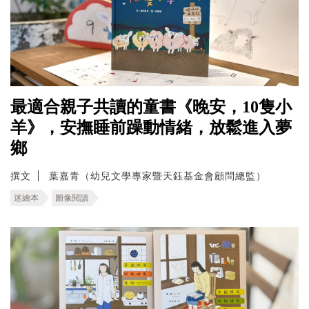
最適合親子共讀的童書《晚安，10隻小
羊》，安撫睡前躁動情緒，放鬆進入夢
鄉
撰文
葉嘉青（幼兒文學專家暨天鈺基金會顧問總監）
迷繪本
圖像閱讀