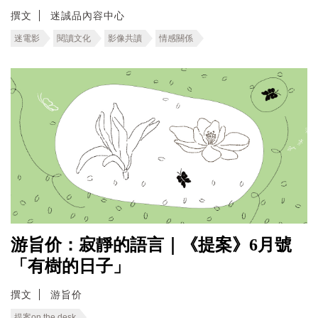
撰文
迷誠品內容中心
迷電影
閱讀文化
影像共讀
情感關係
游旨价：寂靜的語言｜《提案》6月號
「有樹的日子」
撰文
游旨价
提案on the desk