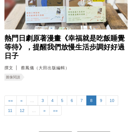
熱門日劇原著漫畫《幸福就是吃飯睡覺
等待》，提醒我們放慢生活步調好好過
日子
撰文
蔡鳳儀（大田出版編輯）
圖像閱讀
««
«
…
3
4
5
6
7
8
9
10
11
12
…
»
»»