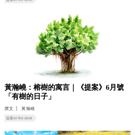
黃瀚嶢：榕樹的寓言｜《提案》6月號
「有樹的日子」
撰文
黃瀚嶢
提案on the desk