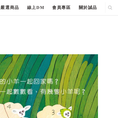
嚴選商品
線上DM
會員專區
關於誠品