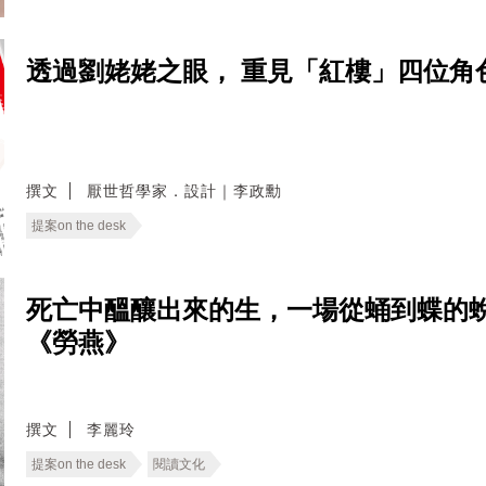
透過劉姥姥之眼， 重見「紅樓」四位角色
撰文
厭世哲學家．設計｜李政勳
提案on the desk
死亡中醞釀出來的生，一場從蛹到蝶的
《勞燕》
撰文
李麗玲
提案on the desk
閱讀文化