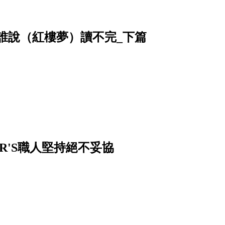
姥姥──誰說（紅樓夢）讀不完_下篇
R'S職人堅持絕不妥協