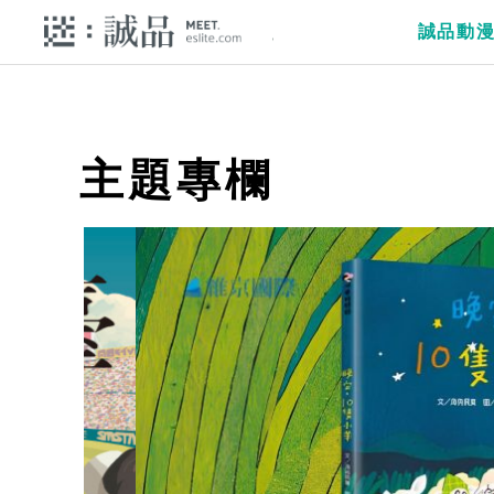
誠品動
主題專欄