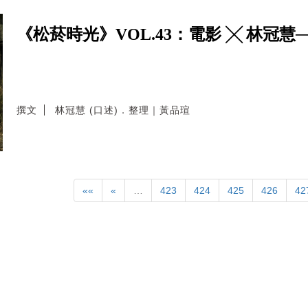
《松菸時光》VOL.43：電影 ╳ 林冠慧
撰文
林冠慧 (口述)．整理｜黃品瑄
««
«
…
423
424
425
426
42