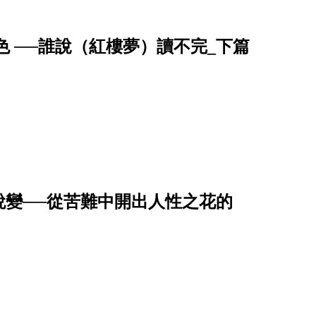
 ──誰說（紅樓夢）讀不完_下篇
蛻變──從苦難中開出人性之花的