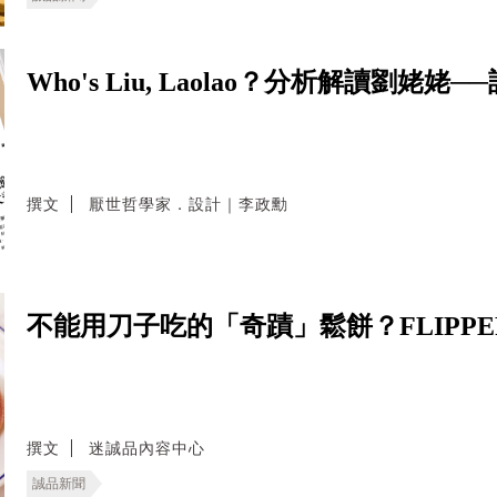
Who's Liu, Laolao？分析解讀劉
撰文
厭世哲學家．設計｜李政勳
不能用刀子吃的「奇蹟」鬆餅？FLIPPE
撰文
迷誠品內容中心
誠品新聞