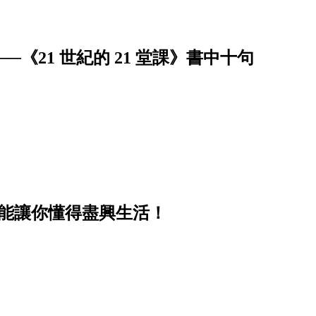
《21 世紀的 21 堂課》書中十句
卻能讓你懂得盡興生活！