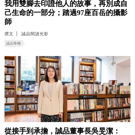
我用雙腳去印證他人的故事，再別成自
己生命的一部分；踏過97座百岳的攝影
師
撰文
誠品閱讀光影
誠品專欄
從接手到承擔，誠品董事長吳旻潔：