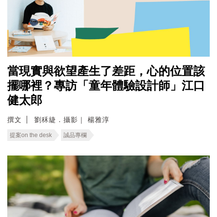
當現實與欲望產生了差距，心的位置該
擺哪裡？專訪「童年體驗設計師」江口
健太郎
撰文
劉秝緁．攝影｜ 楊雅淳
提案on the desk
誠品專欄