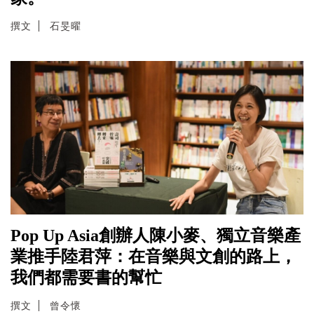
撰文
石旻曜
Pop Up Asia創辦人陳小麥、獨立音樂產
業推手陸君萍：在音樂與文創的路上，
我們都需要書的幫忙
撰文
曾令懷