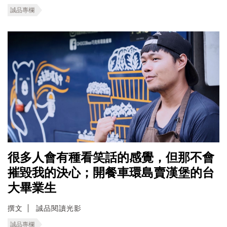
誠品專欄
很多人會有種看笑話的感覺，但那不會
摧毀我的決心；開餐車環島賣漢堡的台
大畢業生
撰文
誠品閱讀光影
誠品專欄