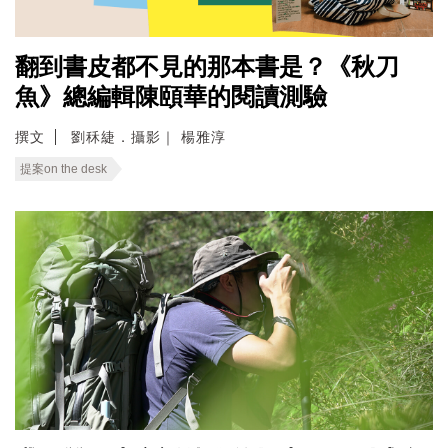
翻到書皮都不見的那本書是？《秋刀
魚》總編輯陳頤華的閱讀測驗
撰文
劉秝緁．攝影｜ 楊雅淳
提案on the desk