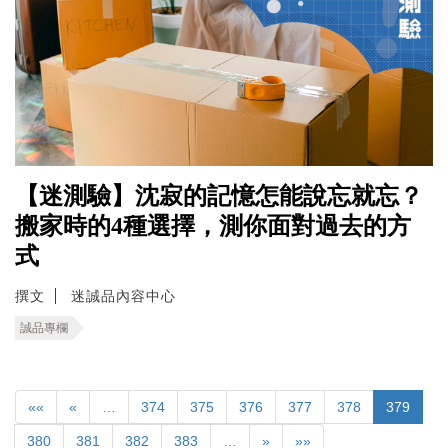
【迷測驗】沈寂的記憶怎能說忘就忘？
搬家時的4種選擇，測你面對過去的方
式
撰文
迷誠品內容中心
誠品專欄
««
«
…
374
375
376
377
378
379
380
381
382
383
…
»
»»