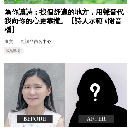
為你讀詩；找個舒適的地方，用聲音代
我向你的心更靠攏。【詩人示範 #附音
檔】
撰文
迷誠品內容中心
誠品專欄