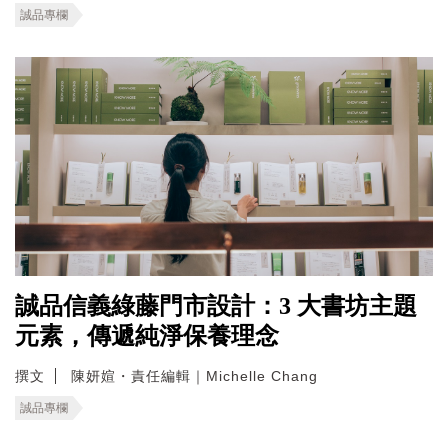
誠品專欄
誠品信義綠藤門市設計：3 大書坊主題
元素，傳遞純淨保養理念
撰文
陳妍媗・責任編輯｜Michelle Chang
誠品專欄