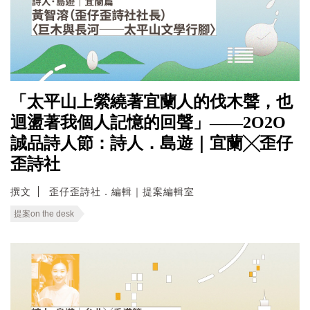
「太平山上縈繞著宜蘭人的伐木聲，也
迴盪著我個人記憶的回聲」——2O2O
誠品詩人節：詩人．島遊｜宜蘭╳歪仔
歪詩社
撰文
歪仔歪詩社．編輯｜提案編輯室
提案on the desk