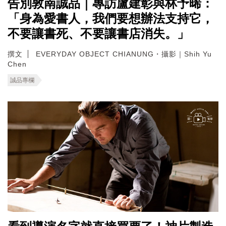
告別敦南誠品｜專訪盧建彰與林予晞：
「身為愛書人，我們要想辦法支持它，
不要讓書死、不要讓書店消失。」
撰文
EVERYDAY OBJECT CHIANUNG・攝影｜Shih Yu
Chen
誠品專欄