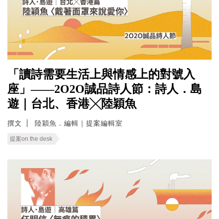
「讀詩需要生活上與情感上的對號入
座」——2O2O誠品詩人節：詩人．島
遊｜台北、香港╳陸穎魚
撰文
陸穎魚．編輯｜提案編輯室
提案on the desk