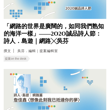
「網路的世界是廣闊的，如同我們熟知
的海洋一樣」——2O2O誠品詩人節：
詩人．島遊｜網路╳吳芬
撰文
吳芬．編輯｜提案編輯室
提案on the desk