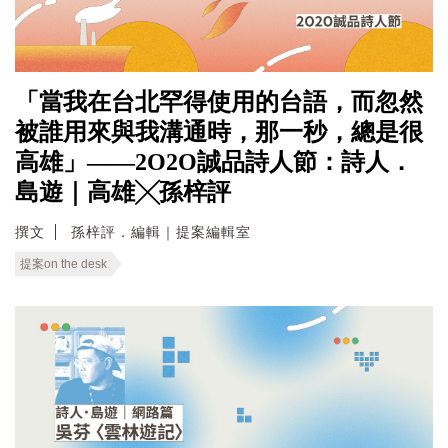
「當我在台北罕得使用的台語，而忽然
被誰用來與我溝通時，那一秒，總是很
高雄」——2O2O誠品詩人節：詩人．
島遊｜高雄╳孫梓評
撰文
孫梓評．編輯｜提案編輯室
提案on the desk