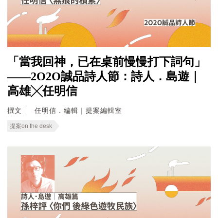
「當我回神，已在桌前慢慢打下詞句」
——2O2O誠品詩人節：詩人．島遊｜
高雄╳任明信
撰文
任明信．編輯｜提案編輯室
提案on the desk