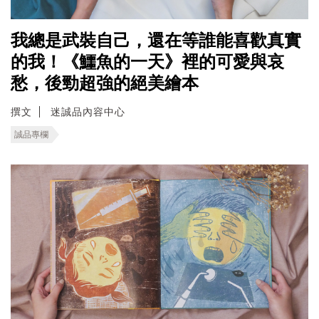
我總是武裝自己，還在等誰能喜歡真實
的我！《鱷魚的一天》裡的可愛與哀
愁，後勁超強的絕美繪本
撰文
迷誠品內容中心
誠品專欄