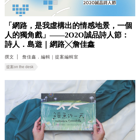
「網路，是我虛構出的情感地景，一個
人的獨角戲」——2O2O誠品詩人節：
詩人．島遊｜網路╳詹佳鑫
撰文
詹佳鑫．編輯｜提案編輯室
提案on the desk