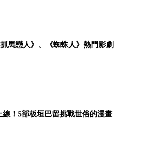
看！《抓馬戀人》、《蜘蛛人》熱門影劇
最終章上線！5部板垣巴留挑戰世俗的漫畫