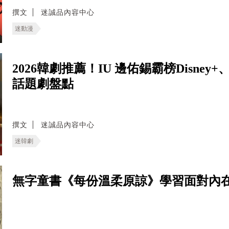
撰文
迷誠品內容中心
迷動漫
2026韓劇推薦！IU 邊佑錫霸榜Disney+
話題劇盤點
撰文
迷誠品內容中心
迷韓劇
無字童書《每份溫柔原諒》學習面對內