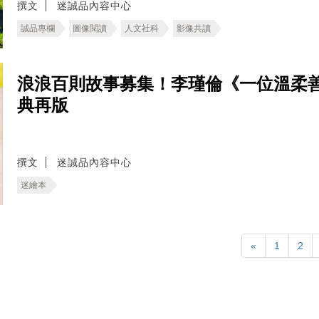
撰文
迷誠品內容中心
誠品專欄
圖像閱讀
人文社科
影像共讀
浪浪百則故事募集！李瑾倫《一位溫柔善良
典再版
撰文
迷誠品內容中心
迷繪本
«
1
2