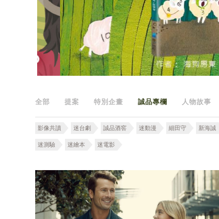
全部
提案
特別企畫
誠品專欄
人物故事
影像共讀
迷台劇
誠品酒窖
迷動漫
細田守
新海誠
迷測驗
迷繪本
迷電影