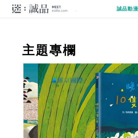
誠品動
主題專欄