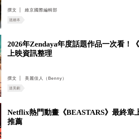
撰文
維京國際編輯部
迷繪本
2026年Zendaya年度話題作品一次
上映資訊整理
撰文
美麗佳人（Benny）
迷美劇
Netflix熱門動畫《BEASTARS》
推薦