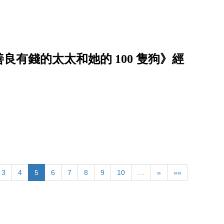
有錢的太太和她的 100 隻狗》經
3
4
5
6
7
8
9
10
…
»
»»