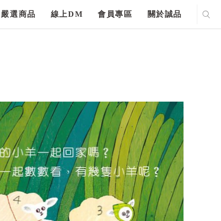
嚴選商品
線上DM
會員專區
關於誠品