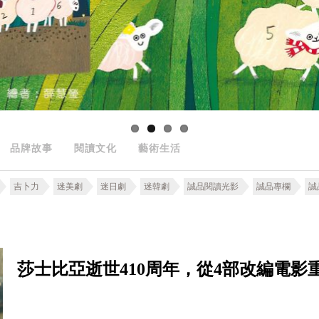
品牌故事
閱讀文化
藝術生活
吉卜力
迷美劇
迷日劇
迷韓劇
誠品閱讀光影
誠品專欄
誠
莎士比亞逝世410周年，從4部改編電影