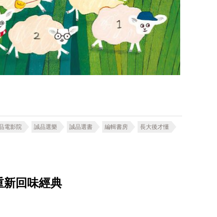
品電影院
誠品選樂
誠品選書
編輯書房
長大後才懂
重新回味經典