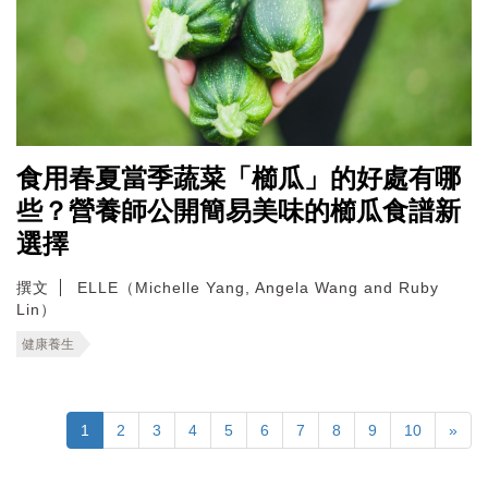
食用春夏當季蔬菜「櫛瓜」的好處有哪
些？營養師公開簡易美味的櫛瓜食譜新
選擇
撰文
ELLE（Michelle Yang, Angela Wang and Ruby
Lin）
健康養生
1
2
3
4
5
6
7
8
9
10
»