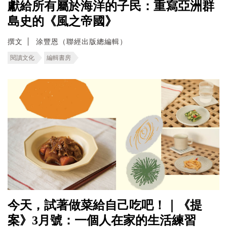
獻給所有屬於海洋的子民：重寫亞洲群
島史的《風之帝國》
撰文
涂豐恩（聯經出版總編輯）
閱讀文化
編輯書房
今天，試著做菜給自己吃吧！｜《提
案》3月號：一個人在家的生活練習