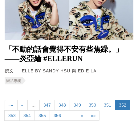
「不動的話會覺得不安有些焦躁。」
——炎亞綸 #ELLERUN
撰文
ELLE BY SANDY HSU 與 EDIE LAI
誠品專欄
««
«
…
347
348
349
350
351
352
353
354
355
356
…
»
»»