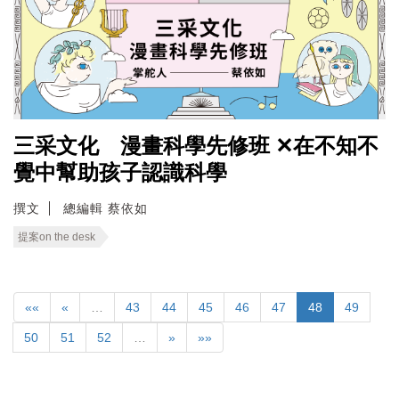
三采文化 漫畫科學先修班 ✕在不知不
覺中幫助孩子認識科學
撰文
總編輯 蔡依如
提案on the desk
««
«
…
43
44
45
46
47
48
49
50
51
52
…
»
»»