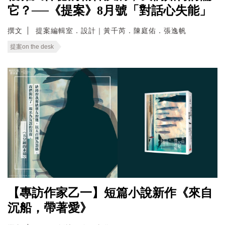
它？──《提案》8月號「對話心失能」
撰文
提案編輯室．設計｜黃千芮．陳庭佑．張逸帆
提案on the desk
【專訪作家乙一】短篇小說新作《來自
沉船，帶著愛》