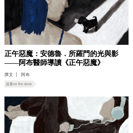
正午惡魔：安德魯．所羅門的光與影
——阿布醫師導讀《正午惡魔》
撰文
阿布
提案on the desk