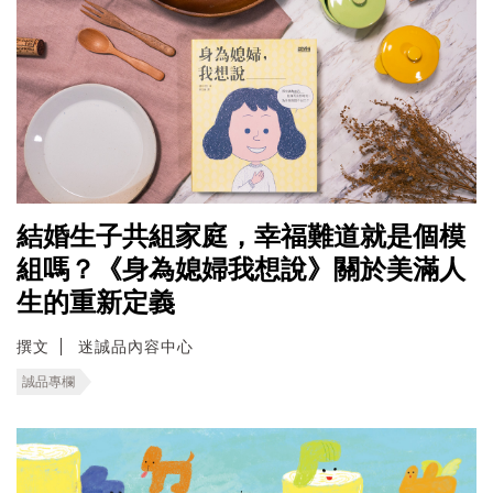
結婚生子共組家庭，幸福難道就是個模
組嗎？《身為媳婦我想說》關於美滿人
生的重新定義
撰文
迷誠品內容中心
誠品專欄