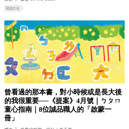
閱讀文化
曾看過的那本書，對小時候或是長大後
的我很重要──《提案》4月號｜ㄅㄆㄇ
童心指南｜8位誠品職人的「啟蒙一
冊」