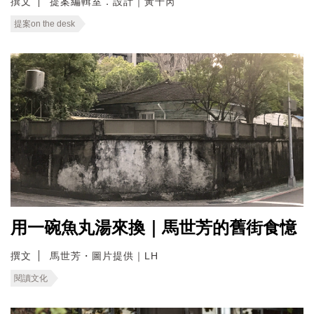
撰文
提案編輯室．設計｜黃千芮
提案on the desk
用一碗魚丸湯來換｜馬世芳的舊街食憶
撰文
馬世芳・圖片提供｜LH
閱讀文化