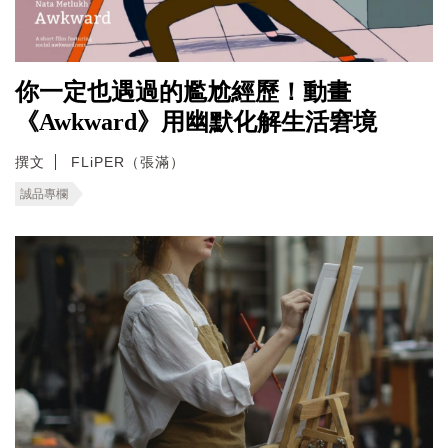
你一定也遇過的尷尬經歷！動畫
《Awkward》用幽默化解生活窘境
撰文
FLiPER（張滿）
誠品專欄