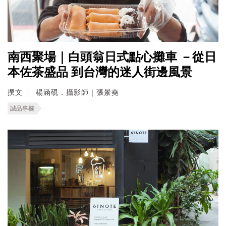
南西聚場｜白頭翁日式點心攤車 －從日
本佐茶盛品 到台灣的迷人街邊風景
撰文
楊涵硯．攝影師｜張景堯
誠品專欄