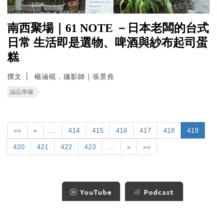
南西聚場｜61 NOTE －日本老闆的台式
日常 生活即是選物、啤酒與紗布起司蛋
糕
撰文
楊涵硯．攝影師｜張景堯
誠品專欄
««
«
…
414
415
416
417
418
419
420
421
422
423
…
»
»»