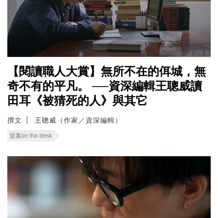
【閱讀職人大賞】無所不在的佴城，無
奇不有的平凡。 ──資深編輯王聰威讀
田耳《被猜死的人》與其它
撰文
王聰威（作家／資深編輯）
提案on the desk