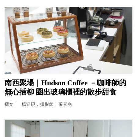
南西聚場｜Hudson Coffee －咖啡師的
無心插柳 圈出玻璃櫃裡的散步甜食
撰文
楊涵硯．攝影師｜張景堯