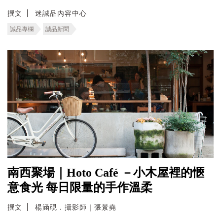
撰文
迷誠品內容中心
誠品專欄
誠品新聞
南西聚場｜Hoto Café －小木屋裡的愜
意食光 每日限量的手作溫柔
撰文
楊涵硯．攝影師｜張景堯