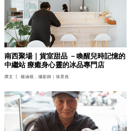
南西聚場｜貨室甜品 －喚醒兒時記憶的
中繼站 療癒身心靈的冰品專門店
撰文
楊涵硯．攝影師｜張景堯