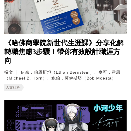
《哈佛商學院新世代生涯課》分享化解
轉職焦慮3步驟！帶你有效設計職涯方
向
撰文
伊森．伯恩斯坦（Ethan Bernstein）、麥可．霍恩
（Michael B. Horn）、鮑伯．莫伊斯塔（Bob Moesta）
人文社科