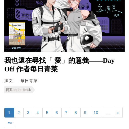
我也還在尋找「 愛」的意義——Day
Off 作者每日青菜
撰文
每日青菜
提案on the desk
1
2
3
4
5
6
7
8
9
10
…
»
»»