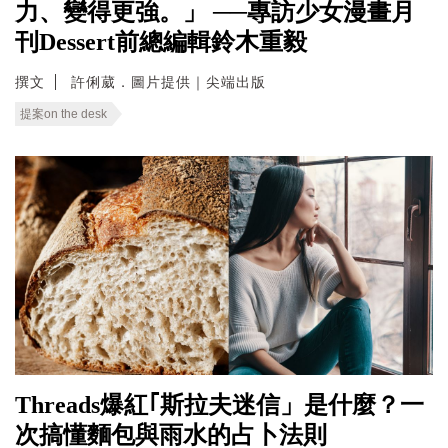
力、變得更強。」 ──專訪少女漫畫月
刊Dessert前總編輯鈴木重毅
撰文
許俐葳．圖片提供｜尖端出版
提案on the desk
Threads爆紅｢斯拉夫迷信」是什麼？一
次搞懂麵包與雨水的占卜法則