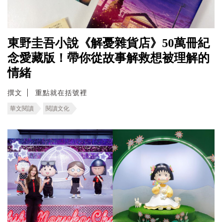
東野圭吾小說《解憂雜貨店》50萬冊紀
念愛藏版！帶你從故事解救想被理解的
情緒
撰文
重點就在括號裡
華文閱讀
閱讀文化