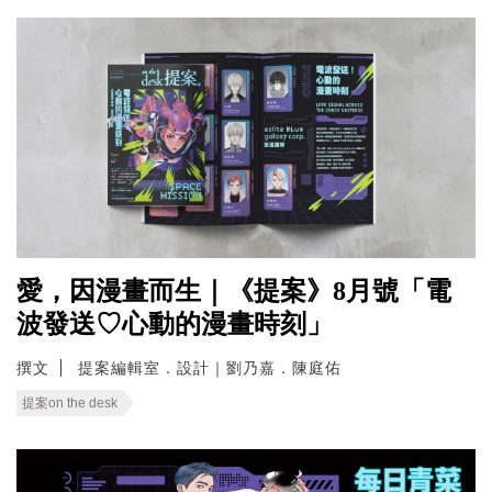
愛，因漫畫而生｜《提案》8月號「電
波發送♡心動的漫畫時刻」
撰文
提案編輯室．設計｜劉乃嘉．陳庭佑
提案on the desk