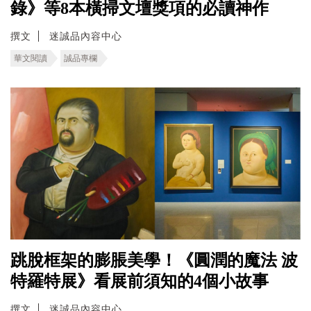
錄》等8本橫掃文壇獎項的必讀神作
撰文
迷誠品內容中心
華文閱讀
誠品專欄
跳脫框架的膨脹美學！《圓潤的魔法 波
特羅特展》看展前須知的4個小故事
撰文
迷誠品內容中心