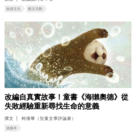
旅遊文化
藝文活動
改編自真實故事！童書《海獺奧德》從
失敗經驗重新尋找生命的意義
撰文
柯倩華（兒童文學評論家）
迷繪本