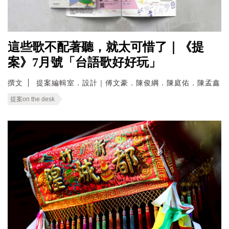
這些歌不配著聽，就太可惜了｜《提
案》7月號「台語歌好好玩」
撰文
提案編輯室．設計｜傅文豪．陳俊綱．陳庭佑．陳孟鑫
提案on the desk