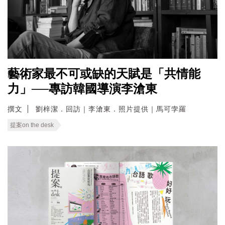
藝術家最不可或缺的天賦是「共情能
力」──專訪韓國導演李滄東
撰文
劉梓潔．回訪｜李滄東．照片提供｜馬可孛羅
提案on the desk