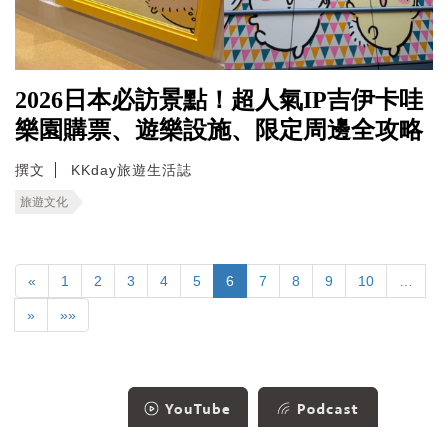
2026日本必訪景點！超人氣IP吉伊卡哇
樂園購票、遊樂設施、限定周邊全攻略
撰文
KKday旅遊生活誌
旅遊文化
«
1
2
3
4
5
6
7
8
9
10
…
»
»»