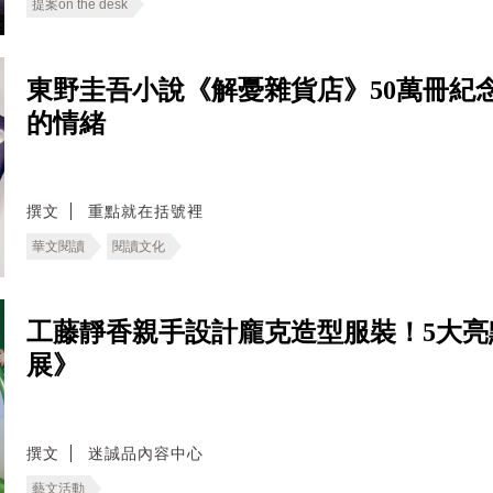
提案on the desk
東野圭吾小說《解憂雜貨店》50萬冊紀
的情緒
撰文
重點就在括號裡
華文閱讀
閱讀文化
工藤靜香親手設計龐克造型服裝！5大亮
展》
撰文
迷誠品內容中心
藝文活動