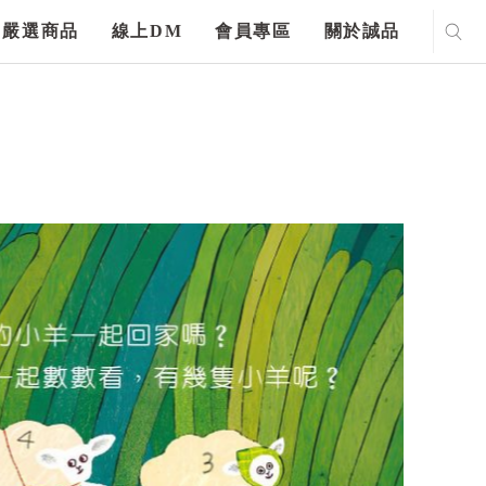
嚴選商品
線上DM
會員專區
關於誠品