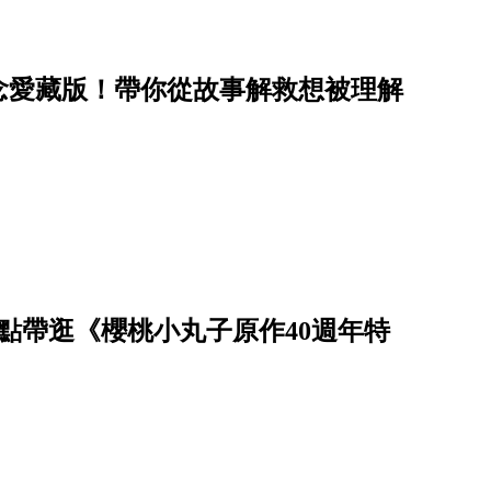
念愛藏版！帶你從故事解救想被理解
點帶逛《櫻桃小丸子原作40週年特