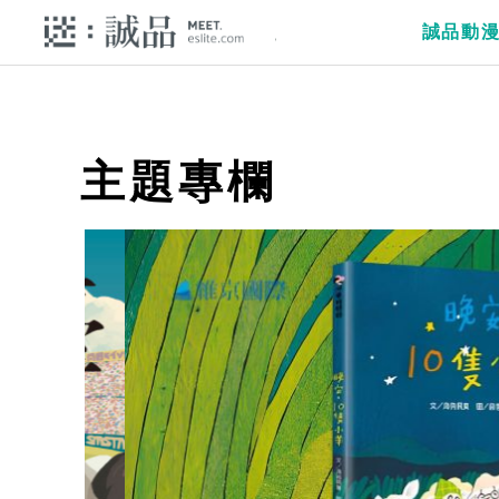
誠品動
主題專欄