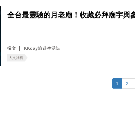
全台最靈驗的月老廟！收藏必拜廟宇與
撰文
KKday旅遊生活誌
人文社科
1
2