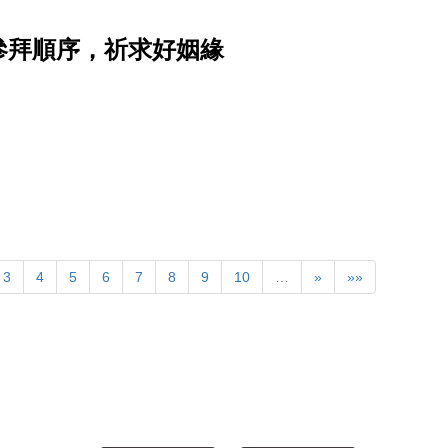
參拜順序，祈求好姻緣
3
4
5
6
7
8
9
10
…
»
»»