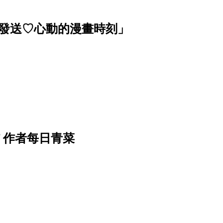
波發送♡心動的漫畫時刻」
f 作者每日青菜