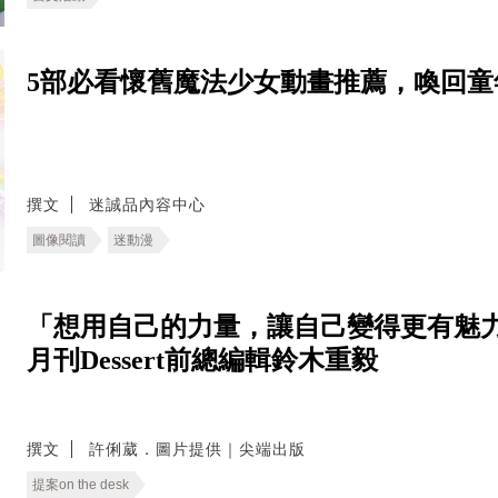
5部必看懷舊魔法少女動畫推薦，喚回童
撰文
迷誠品內容中心
圖像閱讀
迷動漫
「想用自己的力量，讓自己變得更有魅力
月刊Dessert前總編輯鈴木重毅
撰文
許俐葳．圖片提供｜尖端出版
提案on the desk