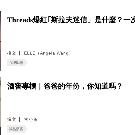
Threads爆紅｢斯拉夫迷信」是什麼
撰文
ELLE（Angela Wang）
心理勵志
酒窖專欄｜爸爸的年份，你知道嗎？
撰文
古小兔
誠品酒窖