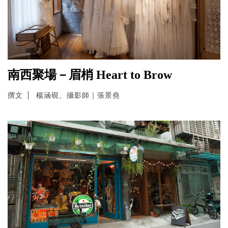
南西聚場－眉梢 Heart to Brow
撰文
楊涵硯、攝影師｜張景堯