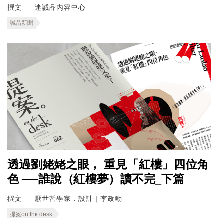
撰文
迷誠品內容中心
誠品新聞
透過劉姥姥之眼， 重見「紅樓」四位角
色 ──誰說（紅樓夢）讀不完_下篇
撰文
厭世哲學家．設計｜李政勳
提案on the desk