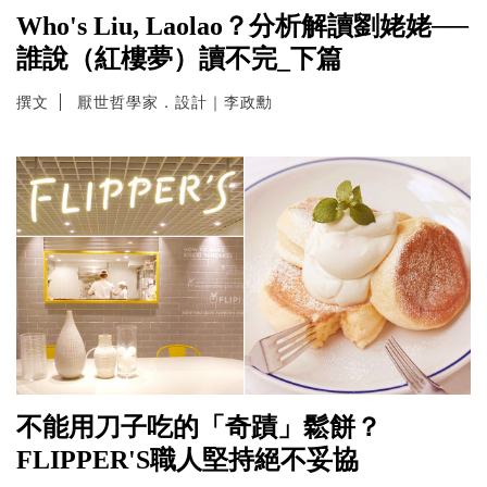
Who's Liu, Laolao？分析解讀劉姥姥──
誰說（紅樓夢）讀不完_下篇
撰文
厭世哲學家．設計｜李政勳
不能用刀子吃的「奇蹟」鬆餅？
FLIPPER'S職人堅持絕不妥協