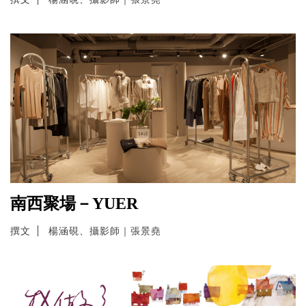
南西聚場－YUER
撰文
楊涵硯、攝影師｜張景堯