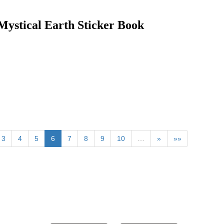
 Earth Sticker Book
3
4
5
6
7
8
9
10
…
»
»»