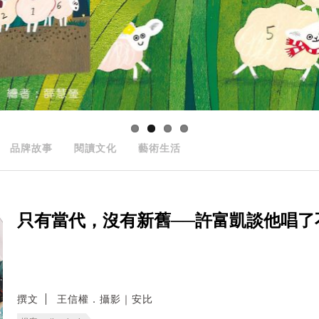
品牌故事
閱讀文化
藝術生活
只有當代，沒有新舊──許富凱談他唱了
撰文
王信權．攝影｜安比