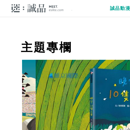
誠品動
主題專欄