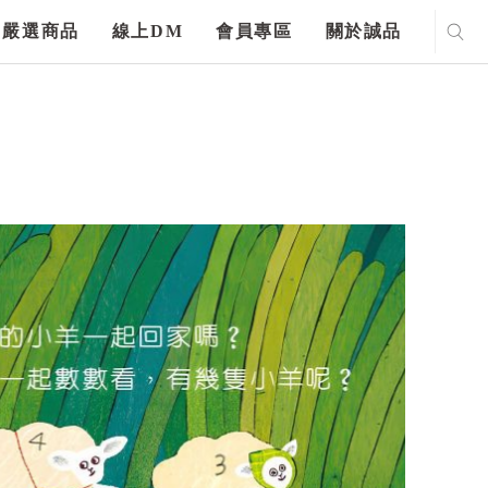
嚴選商品
線上DM
會員專區
關於誠品