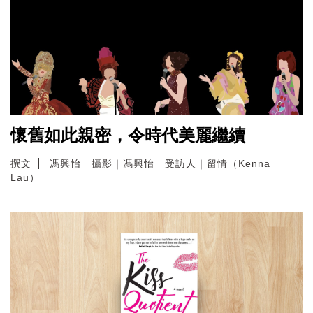
懷舊如此親密，令時代美麗繼續
撰文
馮興怡 攝影｜馮興怡 受訪人｜留情（Kenna
Lau）