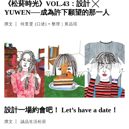
《松菸時光》VOL.43：設計 ╳
YUWEN──成為許下願望的那一人
撰文
何昱雯 (口述) • 整理｜黃品瑄
設計一場約會吧！ Let’s have a date！
撰文
誠品生活松菸