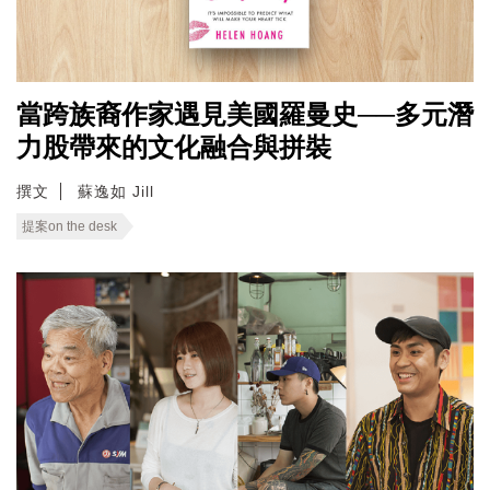
當跨族裔作家遇見美國羅曼史──多元潛
力股帶來的文化融合與拼裝
撰文
蘇逸如 Jill
提案on the desk