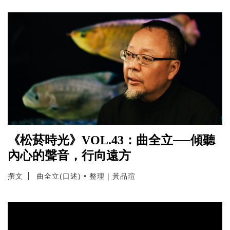
《松菸時光》VOL.43：曲全立──傾聽
內心的聲音，行向遠方
撰文
曲全立(口述) • 整理｜黃品瑄