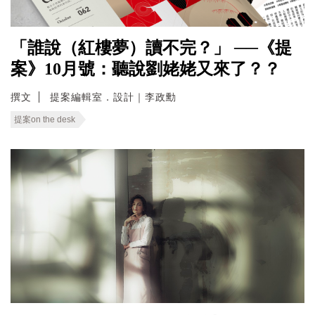
「誰說（紅樓夢）讀不完？」 ──《提
案》10月號：聽說劉姥姥又來了？？
撰文
提案編輯室．設計｜李政勳
提案on the desk