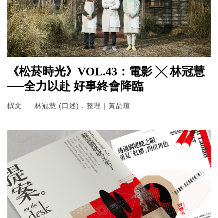
《松菸時光》VOL.43：電影 ╳ 林冠慧
──全力以赴 好事終會降臨
撰文
林冠慧 (口述)．整理｜黃品瑄