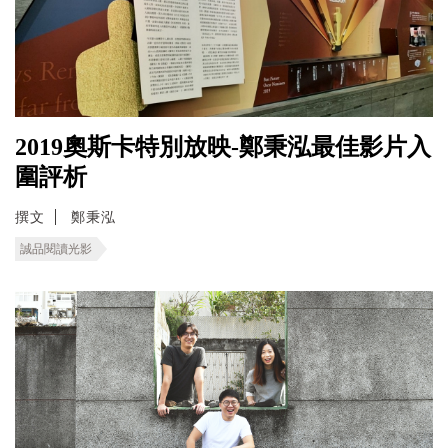
2019奧斯卡特別放映-鄭秉泓最佳影片入
圍評析
撰文
鄭秉泓
誠品閱讀光影