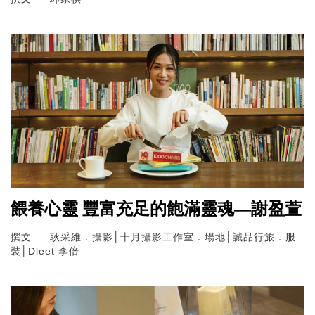
餵養心靈 豐富充足的飽滿靈魂—謝盈萱
撰文
耿采維．攝影│十月攝影工作室．場地│誠品行旅．服
裝│Dleet 李倍