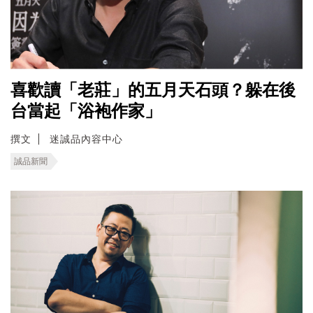
喜歡讀「老莊」的五月天石頭？躲在後
台當起「浴袍作家」
撰文
迷誠品內容中心
誠品新聞