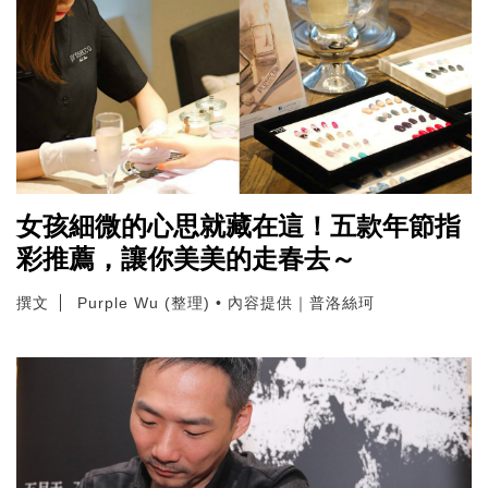
女孩細微的心思就藏在這！五款年節指
彩推薦，讓你美美的走春去～
撰文
Purple Wu (整理) • 內容提供｜普洛絲珂