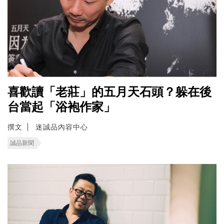
喜歡讀「老莊」的五月天石頭？躲在後
台當起「浴袍作家」
撰文
迷誠品內容中心
誠品新聞