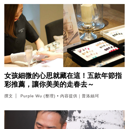
女孩細微的心思就藏在這！五款年節指
彩推薦，讓你美美的走春去～
撰文
Purple Wu (整理) • 內容提供｜普洛絲珂