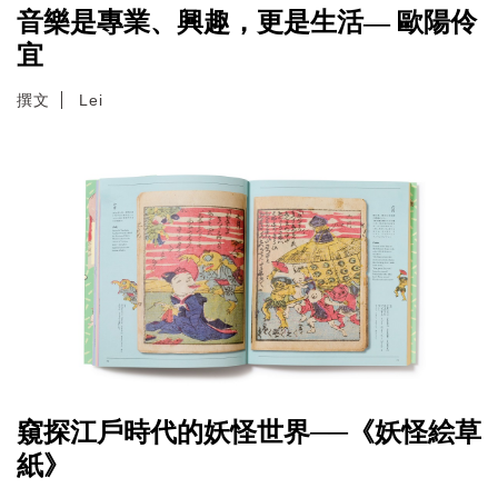
音樂是專業、興趣，更是生活— 歐陽伶
宜
撰文
Lei
窺探江戶時代的妖怪世界──《妖怪絵草
紙》