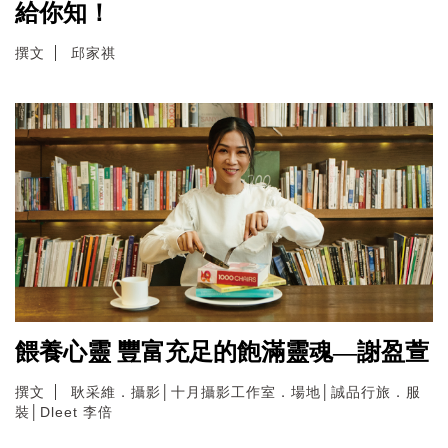
給你知！
撰文
邱家祺
餵養心靈 豐富充足的飽滿靈魂—謝盈萱
撰文
耿采維．攝影│十月攝影工作室．場地│誠品行旅．服
裝│Dleet 李倍