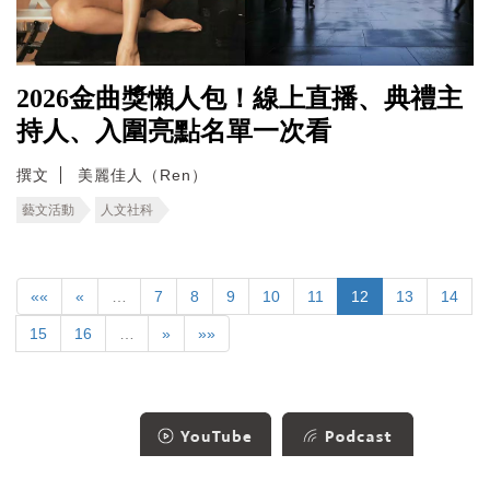
2026金曲獎懶人包！線上直播、典禮主
持人、入圍亮點名單一次看
撰文
美麗佳人（Ren）
藝文活動
人文社科
««
«
…
7
8
9
10
11
12
13
14
15
16
…
»
»»