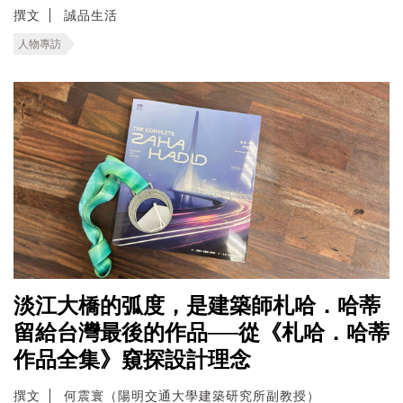
撰文
誠品生活
人物專訪
淡江大橋的弧度，是建築師札哈．哈蒂
留給台灣最後的作品──從《札哈．哈蒂
作品全集》窺探設計理念
撰文
何震寰（陽明交通大學建築研究所副教授）