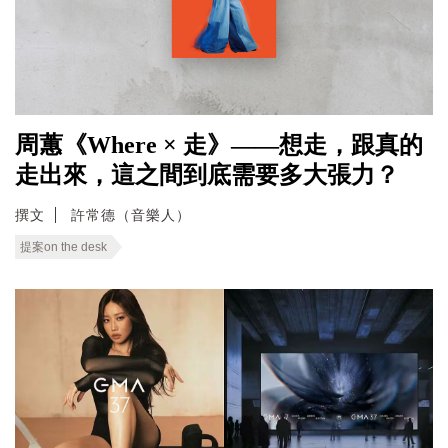
周蕙《Where × 走》——想走，跟真的
走出來，這之間到底需要多大張力？
撰文
許常德（音樂人）
提案on the desk