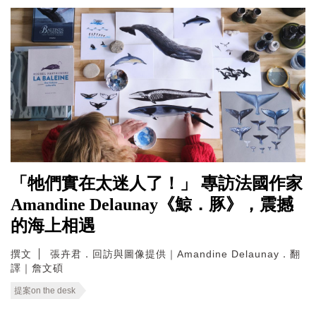
「牠們實在太迷人了！」 專訪法國作家
Amandine Delaunay《鯨．豚》，震撼
的海上相遇
撰文
張卉君．回訪與圖像提供｜Amandine Delaunay．翻
譯｜詹文碩
提案on the desk