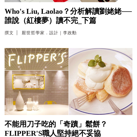
Who's Liu, Laolao？分析解讀劉姥姥──
誰說（紅樓夢）讀不完_下篇
撰文
厭世哲學家．設計｜李政勳
不能用刀子吃的「奇蹟」鬆餅？
FLIPPER'S職人堅持絕不妥協