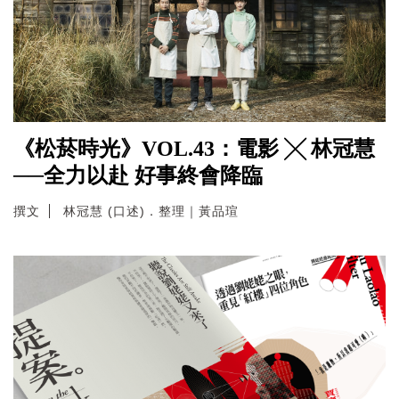
《松菸時光》VOL.43：電影 ╳ 林冠慧
──全力以赴 好事終會降臨
撰文
林冠慧 (口述)．整理｜黃品瑄