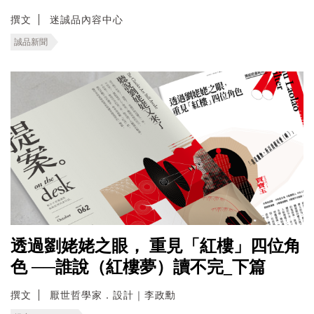
撰文
迷誠品內容中心
誠品新聞
透過劉姥姥之眼， 重見「紅樓」四位角
色 ──誰說（紅樓夢）讀不完_下篇
撰文
厭世哲學家．設計｜李政勳