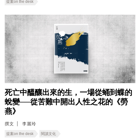
提案on the desk
死亡中醞釀出來的生，一場從蛹到蝶的
蛻變──從苦難中開出人性之花的《勞
燕》
撰文
李麗玲
提案on the desk
閱讀文化