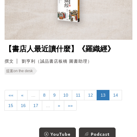
【書店人最近讀什麼】《羅織經》
撰文
劉亨利（誠品書店板橋 圖書助理）
提案on the desk
««
«
…
8
9
10
11
12
13
14
15
16
17
…
»
»»