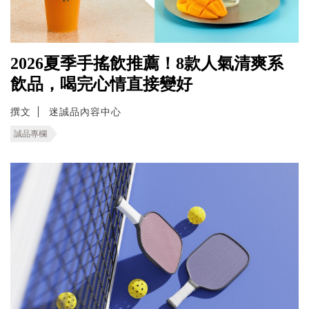
2026夏季手搖飲推薦！8款人氣清爽系
飲品，喝完心情直接變好
撰文
迷誠品內容中心
誠品專欄