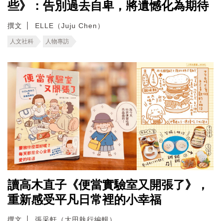
些》：告別過去自卑，將遺憾化為期待
撰文
ELLE（Juju Chen）
人文社科
人物專訪
讀高木直子《便當實驗室又開張了》，
重新感受平凡日常裡的小幸福
撰文
張采軒（大田執行編輯）