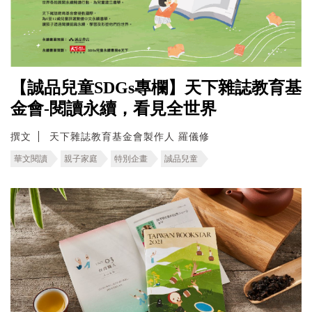
【誠品兒童SDGs專欄】天下雜誌教育基
金會-閱讀永續，看見全世界
撰文
天下雜誌教育基金會製作人 羅儀修
華文閱讀
親子家庭
特別企畫
誠品兒童