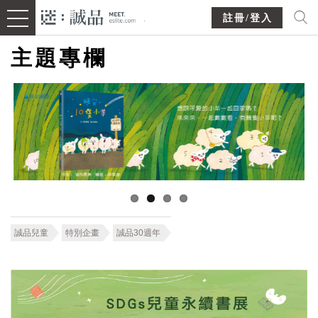
註冊/登入
主題專欄
誠品兒童
特別企畫
誠品30週年