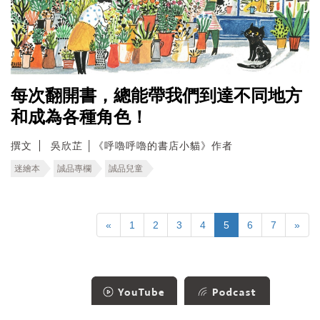
每次翻開書，總能帶我們到達不同地方
和成為各種角色！
撰文
吳欣芷 │《呼嚕呼嚕的書店小貓》作者
迷繪本
誠品專欄
誠品兒童
«
1
2
3
4
5
6
7
»