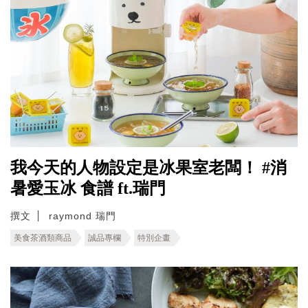
我今天的人物設定是冰果室老闆！ #消
暑愛玉冰 食譜 ft.瑞門
撰文
raymond 瑞門
美食茶酒類商品
誠品專欄
特別企畫