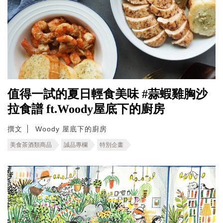
值得一試的夏日輕食美味 #蒜蝦雞胸沙
拉食譜 ft.Woody屋底下的廚房
撰文
Woody 屋底下的廚房
美食茶酒類商品
誠品專欄
特別企畫