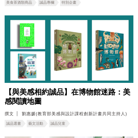
美食茶酒類商品
誠品專欄
特別企畫
【與美感相約誠品】在博物館迷路：美
感閱讀地圖
撰文
劉惠媛(教育部美感與設計課程創新計畫共同主持人)
誠品選書
藝文活動
誠品兒童