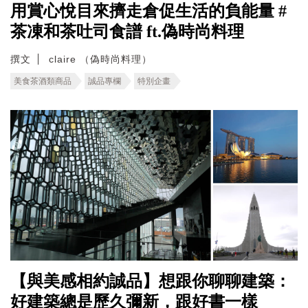
用賞心悅目來擠走倉促生活的負能量 #
茶凍和茶吐司食譜 ft.偽時尚料理
撰文
claire （偽時尚料理）
美食茶酒類商品
誠品專欄
特別企畫
【與美感相約誠品】想跟你聊聊建築：
好建築總是歷久彌新，跟好書一樣