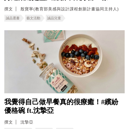
撰文
殷寶寧(教育部美感與設計課程創新計畫協同主持人)
誠品選書
藝文活動
誠品兒童
我覺得自己做早餐真的很療癒！#繽紛
優格碗 ft.沈摯亞
撰文
沈摯亞