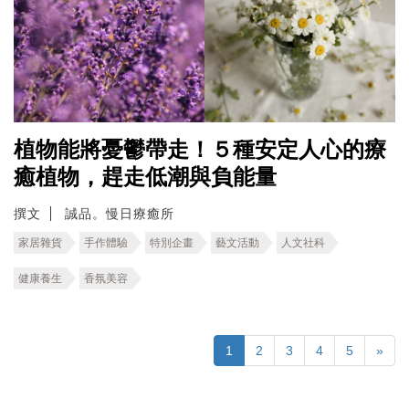
植物能將憂鬱帶走！５種安定人心的療
癒植物，趕走低潮與負能量
撰文
誠品。慢日療癒所
家居雜貨
手作體驗
特別企畫
藝文活動
人文社科
健康養生
香氛美容
1
2
3
4
5
»