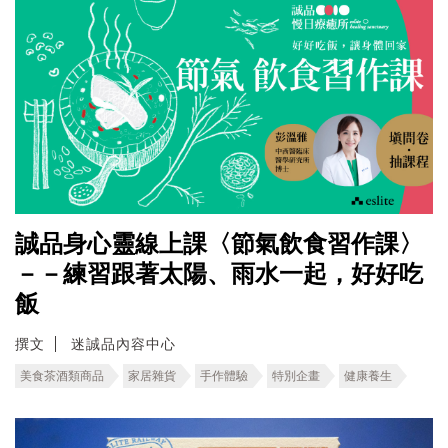
誠品身心靈線上課〈節氣飲食習作課〉
－－練習跟著太陽、雨水一起，好好吃
飯
撰文
迷誠品內容中心
美食茶酒類商品
家居雜貨
手作體驗
特別企畫
健康養生