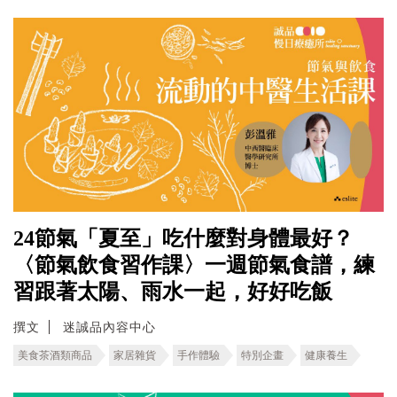
24節氣「夏至」吃什麼對身體最好？
〈節氣飲食習作課〉一週節氣食譜，練
習跟著太陽、雨水一起，好好吃飯
撰文
迷誠品內容中心
美食茶酒類商品
家居雜貨
手作體驗
特別企畫
健康養生