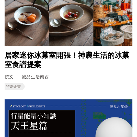
居家迷你冰菓室開張！神農生活的冰菓
室食譜提案
撰文
誠品生活南西
特別企畫