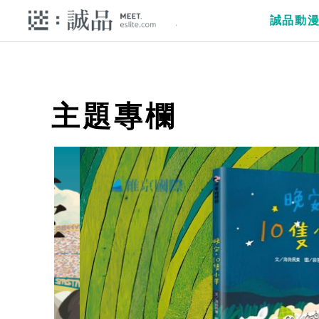
誠品動
主題專欄