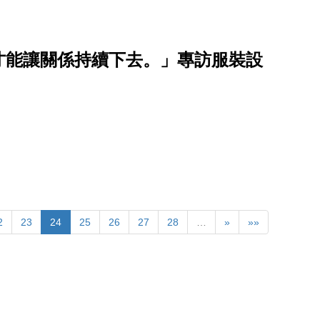
才能讓關係持續下去。」專訪服裝設
2
23
24
25
26
27
28
…
»
»»