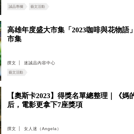
誠品專欄
藝文活動
高雄年度盛大市集「2023咖啡與花物
市集
撰文
迷誠品內容中心
藝文活動
【奧斯卡2023】得獎名單總整理｜《
后，電影更拿下7座獎項
撰文
女人迷（Angela）