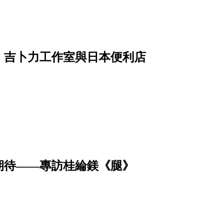
；吉卜力工作室與日本便利店
待​——專訪桂綸鎂《腿》