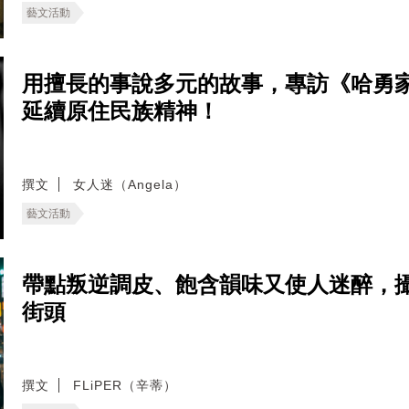
藝文活動
用擅長的事說多元的故事，專訪《哈勇
延續原住民族精神！
撰文
女人迷（Angela）
藝文活動
帶點叛逆調皮、飽含韻味又使人迷醉，攝影師
街頭
撰文
FLiPER（辛蒂）