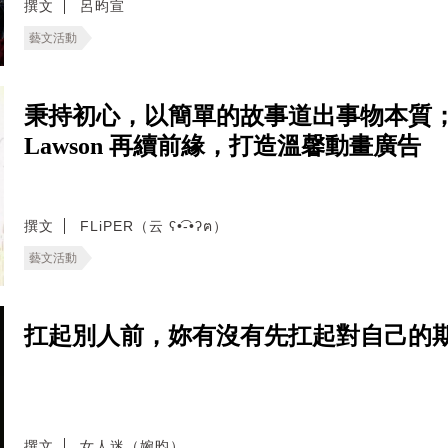
撰文
呂昀宣
藝文活動
秉持初心，以簡單的故事道出事物本質
Lawson 再續前緣，打造溫馨動畫廣告
撰文
FLiPER（云 ʕ•͡-•ʔฅ）
藝文活動
扛起別人前，妳有沒有先扛起對自己的期
撰文
女人迷（婉昀）