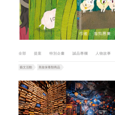
全部
提案
特別企畫
誠品專欄
人物故事
藝文活動
美妝保養類商品