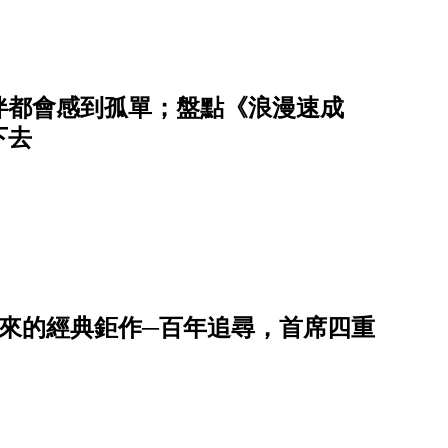
伴都會感到孤單；盤點《浪漫速成
下去
多芬寫給未來的經典鉅作─百年追尋，首席四重