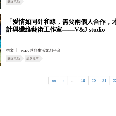
藝文活動
「愛情如同針和線，需要兩個人合作，
計與纖維藝術工作室——V&J studio
撰文
expo誠品生活文創平台
藝文活動
品牌故事
««
«
…
19
20
21
2