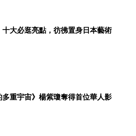
語」十大必逛亮點，彷彿置身日本藝術
媽的多重宇宙》楊紫瓊奪得首位華人影