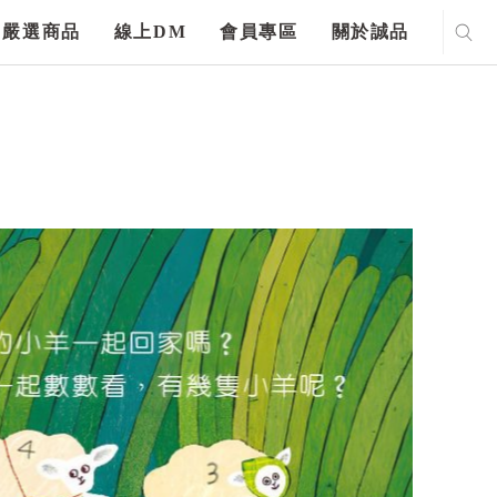
嚴選商品
線上DM
會員專區
關於誠品