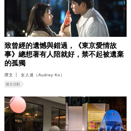
致曾經的遺憾與錯過，《東京愛情故
事》總想著有人陪就好，禁不起被遺棄
的孤獨
撰文
女人迷（Audrey Ko）
藝文活動