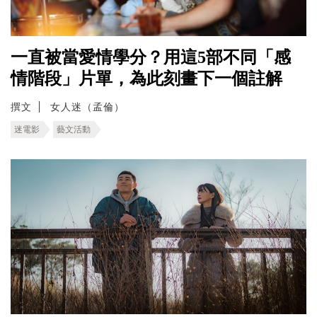
一直被當愛情學分？用這5部不同「感
情階段」片單，為此刻畫下一個註解
撰文
女人迷（孟倫）
迷電影
藝文活動