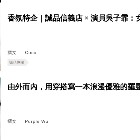
香氛特企｜誠品信義店 × 演員吳子霏
撰文
Coco
誠品專欄
由外而內，用穿搭寫一本浪漫優雅的羅
撰文
Purple Wu