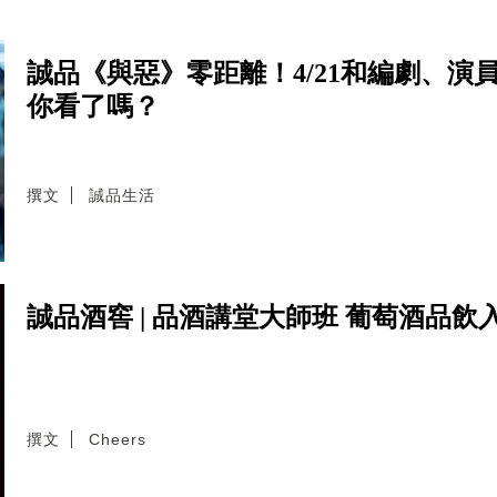
誠品《與惡》零距離！4/21和編劇、演
你看了嗎？
撰文
誠品生活
誠品酒窖 | 品酒講堂大師班 葡萄酒品飲
撰文
Cheers