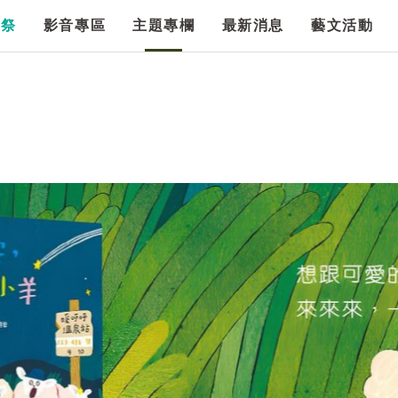
漫祭
影音專區
主題專欄
最新消息
藝文活動