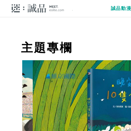
誠品動
主題專欄