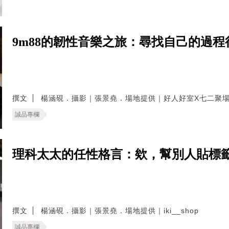
9m88的韌性音樂之旅：尋找自己的過
撰文
楊涵硯．攝影｜張景堯．場地提供｜好人好室X七二聚
誠品專欄
理科太太的任性格言：欸，幫別人貼標
撰文
楊涵硯．攝影｜張景堯．場地提供｜iki__shop
誠品專欄