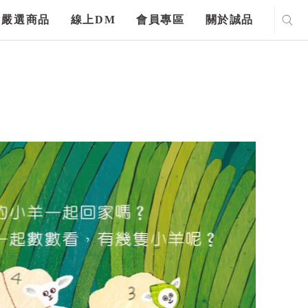
嚴選商品
線上DM
會員專區
關於誠品