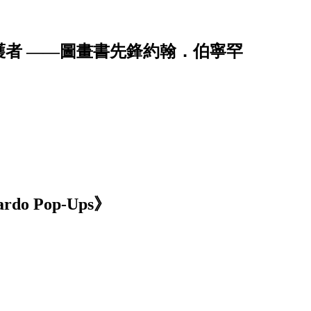
者 ——圖畫書先鋒約翰．伯寧罕
 Pop-Ups》